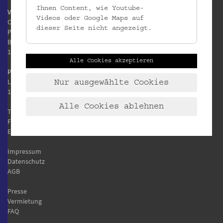
Ihnen Content, wie Youtube-
Volkskundemuseum Wien
Videos oder Google Maps auf
Otto Wagner Areal
dieser Seite nicht angezeigt.
Pavillon 1
Baumgartner Höhe 1
1140 Wien
Alle Cookies akzeptieren
Postanschrift:
Laudongasse 15-19
Nur ausgewählte Cookies
1080 Wien
Alle Cookies ablehnen
T:
+43 1 406 89 05
F: +43 1 406 89 05.88
E:
office@volkskundemuseum.at
Impressum
Datenschutz
AGB
Presse
Vermietung
FAQ