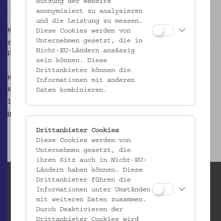
Nutzung der Website
anonymisiert zu analysieren
und die Leistung zu messen.
Künstlerinnen und Künstlern, die kein eigenes Atelier besitzen,
Diese Cookies werden von
zeigen im Rahmen der Eröffnungsveranstaltung und an den beiden
Unternehmen gesetzt, die in
Nicht-EU-Ländern ansässig
Folgetagen im Volkskundemuseum Wien ihre Arbeiten.
sein können. Diese
Drittanbieter können die
Kontakt:
Informationen mit anderen
Kulturverein Freundinnen und Freunde der Josefstadt
Daten kombinieren.
1080 Wien, Schmidgasse 18
im-achten-herum@gmx.at
Drittanbieter Cookies
Diese Cookies werden von
Unternehmen gesetzt, die
ihren Sitz auch in Nicht-EU-
Ländern haben können. Diese
Drittanbieter führen die
Informationen unter Umständen
mit weiteren Daten zusammen.
Durch Deaktivieren der
Drittanbieter Cookies wird