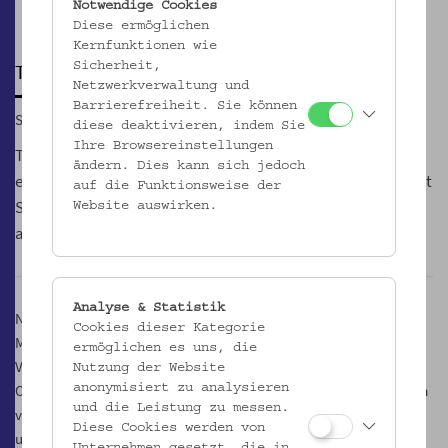
Notwendige Cookies
Pause
Diese ermöglichen
Kernfunktionen wie
TABĀDUL – بادلت – AUSTAUSCH
Sicherheit,
Netzwerkverwaltung und
Barrierefreiheit. Sie können
So, 18.12.2016, 10:00
diese deaktivieren, indem Sie
Ihre Browsereinstellungen
Tabādul ist ein Projekt vom Verein CEURABICS. Dabei
ändern. Dies kann sich jedoch
erarbeiten 20 Personen mit Fluchterfahrung gemeinsam mit
auf die Funktionsweise der
Studierenden der Universität Wien Referate zu selbst
Website auswirken.
ausgewählten Objekten aus verschiedenen Museen.
Analyse & Statistik
Neben dem Dom Museum, dem mumok und dem Technischen
Cookies dieser Kategorie
Museum befinden sich „Lieblingsstücke“ auch im
ermöglichen es uns, die
Volkskundemuseum Wien. Am 17. und 18. Dezember werden diese
Nutzung der Website
Objekte im jeweiligen Museum einem deutschsprachigen Publikum
anonymisiert zu analysieren
und die Leistung zu messen.
vorgestellt. Im Anschluss daran wird gemeinsam über die Auswahl
Diese Cookies werden von
und aktuelle Themen, die mit den Objekten in Verbindung stehen,