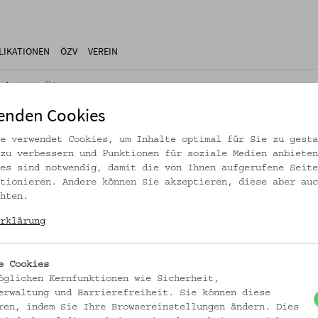
LIKATIONEN
ÖZV
VEREIN
jekte
Über Uns
enden Cookies
e verwendet Cookies, um Inhalte optimal für Sie zu gesta
zu verbessern und Funktionen für soziale Medien anbieten
es sind notwendig, damit die von Ihnen aufgerufene Seite
rtikel ist nicht mehr online!
tionieren. Andere können Sie akzeptieren, diese aber auc
hten.
zur Startseite
rklärung
e Cookies
öglichen Kernfunktionen wie Sicherheit,
erwaltung und Barrierefreiheit. Sie können diese
ren, indem Sie Ihre Browsereinstellungen ändern. Dies