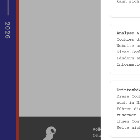
kann sich
Analyse &
Cookies d
Website a
Diese Coo
Ländern a
Informati
Drittanbi
Diese Coo
auch in N
führen di
zusammen.
Ihnen Con
Seite nic
Volkskundemuseum Wie
Otto Wagner Areal