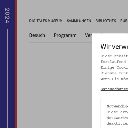
DIGITALES MUSEUM
SAMMLUNGEN
BIBLIOTHEK
PUB
Besuch
Programm
Vermittlung
Pro
Wir verw
Diese Websit
fortlaufend 
Einige Cooki
Dieser A
Dienste funk
wenn Sie möc
Datenschutze
Notwendig
Diese erm
Netzwerkv
deaktivie