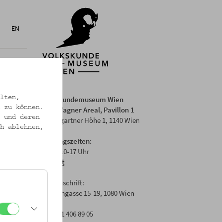
EN
lten,
Volkskundemuseum Wien
 zu können.
Otto Wagner Areal, Pavillon 1
 und deren
Baumgartner Höhe 1, 1140 Wien
h ablehnen,
Öffnungszeiten:
Di-Fr: 10-17 Uhr
Anfahrt
Postanschrift:
Laudongasse 15-19, 1080 Wien
T: +43 1 406 89 05