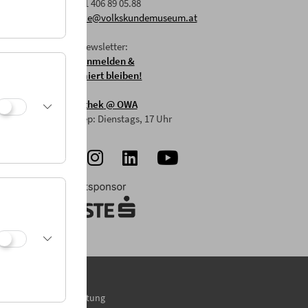
F: +43 1 406 89 05.88
E:
office@volkskundemuseum.at
Zum Newsletter:
HIER anmelden &
informiert bleiben!
Mostothek
@ OWA
Mai-Sep: Dienstags, 17 Uhr
Presse
Vermietung