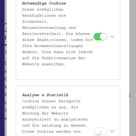
Pause
Notwendige Cookies
Diese ermöglichen
Kernfunktionen wie
„STARTFELD BETHLEHEM. DIE BAROCKE
Sicherheit,
JAUFENTHALER KRIPPE AUS TIROL“
Netzwerkverwaltung und
Barrierefreiheit. Sie können
Führung durch die Ausstellung
diese deaktivieren, indem Sie
Ihre Browsereinstellungen
So, 10.01.2016, 15:00
ändern. Dies kann sich jedoch
auf die Funktionsweise der
Die „Jaufenthaler Krippe“ ist eine beeindruckende
Website auswirken.
spätbarocke Landschaftskrippe von rund 30 m²
Gesamtfläche, die sich seit 1896 in den Sammlungen des
Volkskundemuseums in Wien befindet. Mithilfe von
Patenschaften und Spendengeldern kann die Konservierung
Analyse & Statistik
und Restaurierung ermöglicht werden. In der
Cookies dieser Kategorie
ermöglichen es uns, die
Sonderausstellung wird die Krippe in neuem Glanz
Nutzung der Website
erstrahlen.
anonymisiert zu analysieren
und die Leistung zu messen.
Diese Cookies werden von