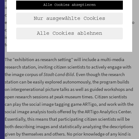
Alle Cookies akzeptieren
images of longing are brought to life in a dialogical setting. There,
citizen scientists with different perceptions, opinions and
Nur ausgewählte Cookies
experiences—and from different generations—will come together to
collaboratively reflect upon urban-rural sentimental and
Alle Cookies ablehnen
ideological constructions of longing so as to make a contribution
to an open conception of
Heimat
(“home”).
The “exhibition as research setting” will include a multi-media
research station, inviting citizen scientists to actively engage with
the image corpus of
Stadt-Land-Bild
. Even though the research
station can be easily explored autonomously, the program builds
on intergenerational picture talks as well as guided workshops and
open research sessions at peak museum times. Citizen scientists
can play the social image tagging game ARTigo, and work with the
social image analysis tools offered by the ARTigo Analytics Center.
Essentially, this means that participating citizen scientists will be
both describing images and statistically analyzing the descriptions
given by themselves and others. No prior knowledge of any kind is