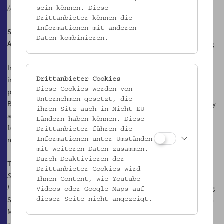
// English //
sein können. Diese
Drittanbieter können die
Informationen mit anderen
Stadt-Land-Bild
Daten kombinieren.
A Social Image Analysis of Contemporary Conceptions of Longing
In this time of a digital revolution, worldwide crises and global
insecurity there is a simultaneous tendency to look back. This
Drittanbieter Cookies
Diese Cookies werden von
phenomenon—called “Retrotopia” by sociologist Zygmunt
Unternehmen gesetzt, die
Baumann—is accompanied by a longing for authenticity, simplicity
ihren Sitz auch in Nicht-EU-
and security. It depends on a glorification of conservative values of
Ländern haben können. Diese
family, work and community, and is accompanied by a renewed
Drittanbieter führen die
nostalgia for life in the countryside.
Informationen unter Umständen
mit weiteren Daten zusammen.
Durch Deaktivieren der
This phenomenon is the topic of the Sparkling Science project
Drittanbieter Cookies wird
Stadt-Land-Kind
’s new expansion project
Stadt-Land-Bild
.
Stadt-
Ihnen Content, wie Youtube-
Land-Bild
expands the visual and material analysis of the Sparkling
Videos oder Google Maps auf
Science project by establishing the exhibition space of the Austrian
dieser Seite nicht angezeigt.
Museum of Folk Life and Folk Art as a Citizen Science (CS) research
setting. Within this rich, multi- sensory and social environment,