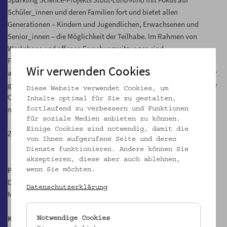
Schüler_innen und deren Familien fort und bietet allen
Generationen – Kindern und Jugendlichen, Erwachsenen und
Senior_innen – die Möglichkeit der Teilhabe. Im Rahmen von
Workshops und offenen Forschungssitzungen sind
Forschungskooperationen mit mindestens 250 Citizen Scientists
Wir verwenden Cookies
angestrebt. Ein offener Zugang zur Forschungsstation während der
gesamten Öffnungszeiten des Museums sowie die Möglichkeit einer
Diese Website verwendet Cookies, um
Online-Teilnahme erlauben darüber hinaus die Zusammenarbeit
Inhalte optimal für Sie zu gestalten,
mit einer viel größeren Anzahl von Bürger_innen.
fortlaufend zu verbessern und Funktionen
für soziale Medien anbieten zu können.
Einige Cookies sind notwendig, damit die
Zur
Projektseite
von Ihnen aufgerufene Seite und deren
Dienste funktionieren. Andere können Sie
akzeptieren, diese aber auch ablehnen,
Projektteam
wenn Sie möchten.
Dr. Martina Fineder (Projektleitung)
Datenschutzerklärung
Mag. Laura Commare, B. A. soz.
Kooperationspartner*innen / Cooperation Partners
Notwendige Cookies