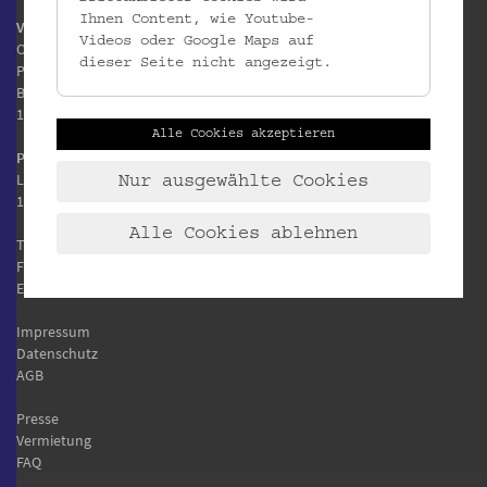
Ihnen Content, wie Youtube-
Volkskundemuseum Wien
Videos oder Google Maps auf
Otto Wagner Areal
dieser Seite nicht angezeigt.
Pavillon 1
Baumgartner Höhe 1
1140 Wien
Alle Cookies akzeptieren
Postanschrift:
Laudongasse 15-19
Nur ausgewählte Cookies
1080 Wien
Alle Cookies ablehnen
T:
+43 1 406 89 05
F: +43 1 406 89 05.88
E:
office@volkskundemuseum.at
Impressum
Datenschutz
AGB
Presse
Vermietung
FAQ