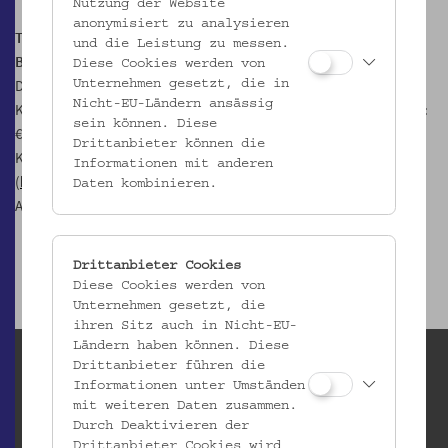
Nutzung der Website
anonymisiert zu analysieren
Treffpunkt: Pförtnerhaus bei der Bushaltestelle 48A,
und die Leistung zu messen.
Baumgartner Höhe 1, 1140 Wien
Diese Cookies werden von
Dauer: ca. 60 Min.
Unternehmen gesetzt, die in
Nicht-EU-Ländern ansässig
Kosten:
Kosten: € 10,-, erm. für Mitglieder im Verein für Volkskunde:
sein können. Diese
€ 5,- (nur Barzahlung möglich)
Drittanbieter können die
Kostenlos für Kulturpass-Inhaber:innen
Informationen mit anderen
(
hungeraufkunstundkultur.at
)
Daten kombinieren.
Anmeldung erforderlich
Drittanbieter Cookies
Diese Cookies werden von
Unternehmen gesetzt, die
ihren Sitz auch in Nicht-EU-
Ländern haben können. Diese
Drittanbieter führen die
Informationen unter Umständen
mit weiteren Daten zusammen.
Durch Deaktivieren der
Drittanbieter Cookies wird