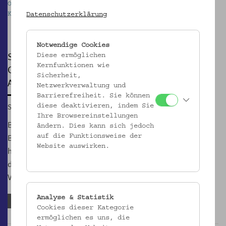
OWA | Otto Wagner Areal, Foto: Kollektiv Fischka /
W
Datenschutzerklärung
Kramar
F
Pause
Notwendige Cookies
SPAZIERGANG
Diese ermöglichen
Kernfunktionen wie
Otto Wagner Areal (OWA), Außenraum und zum
Sicherheit,
Ausklang Pavillon 1
Netzwerkverwaltung und
Barrierefreiheit. Sie können
So, 30.11.2025, 15:00
diese deaktivieren, indem Sie
Ihre Browsereinstellungen
Bei der Führung erfahren Sie Interessantes über die
ändern. Dies kann sich jedoch
Baugeschichte, die Entwicklung der Psychiatrie und die
auf die Funktionsweise der
Website auswirken.
heutige Nutzung des Areals. Zum Schluss geht es noch in
den Pavillon 1, der seit November 2024 dem
Volkskundemuseum als Ausweichquartier dient.
Analyse & Statistik
Anmeldefrist abgelaufen
Cookies dieser Kategorie
ermöglichen es uns, die