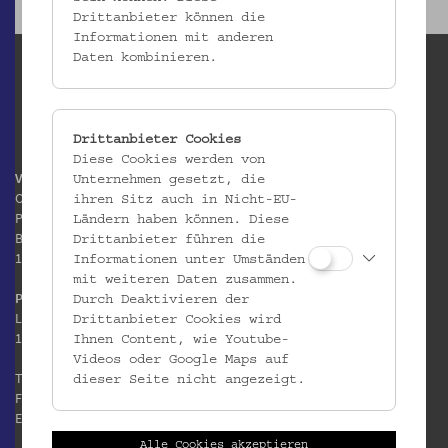
Drittanbieter können die
Informationen mit anderen
Daten kombinieren.
Drittanbieter Cookies
Diese Cookies werden von
Volkskundemuseum Wien
Unternehmen gesetzt, die
Otto Wagner Areal
ihren Sitz auch in Nicht-EU-
Pavillon 1
Ländern haben können. Diese
Baumgartner Höhe 1
Drittanbieter führen die
1140 Wien
Informationen unter Umständen
mit weiteren Daten zusammen.
Postanschrift:
Durch Deaktivieren der
Laudongasse 15-19
Drittanbieter Cookies wird
1080 Wien
Ihnen Content, wie Youtube-
Videos oder Google Maps auf
T:
+43 1 406 89 05
dieser Seite nicht angezeigt.
F: +43 1 406 89 05.88
E:
office@volkskundemuseum.at
Alle Cookies akzeptieren