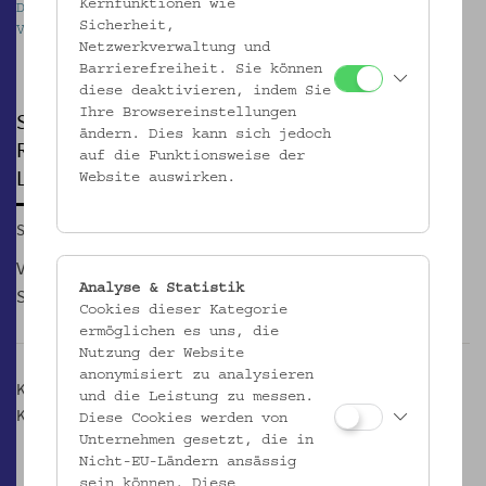
Kernfunktionen wie
Das Forschungsprojekt Stadt-Land-Kind ©
Sicherheit,
Volkskundemuseum Wien
Netzwerkverwaltung und
Pause
Barrierefreiheit. Sie können
diese deaktivieren, indem Sie
Ihre Browsereinstellungen
SONNTAGSFÜHRUNG
ändern. Dies kann sich jedoch
RETROPIA. Sprechen über Sehnsuchtsbilder vom
auf die Funktionsweise der
Land
Website auswirken.
So, 19.05.2019, 15:00
VermittlerInnen des Museums führen durch die aktuellen
Analyse & Statistik
Sonderausstellungen.
Cookies dieser Kategorie
ermöglichen es uns, die
Nutzung der Website
anonymisiert zu analysieren
Kosten: Eintritt + € 4,- Führungstarif
und die Leistung zu messen.
Keine Anmeldung erforderlich
Diese Cookies werden von
Unternehmen gesetzt, die in
Nicht-EU-Ländern ansässig
sein können. Diese