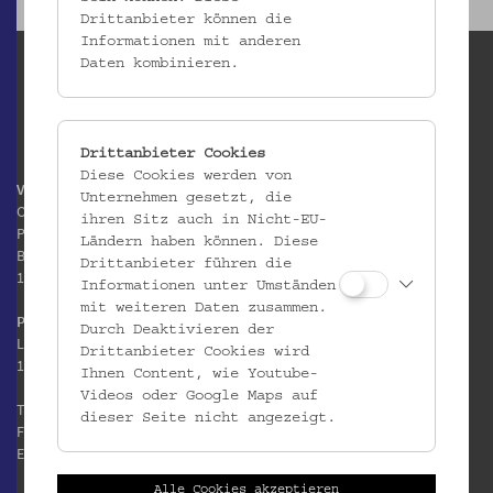
Drittanbieter können die
Informationen mit anderen
Daten kombinieren.
Drittanbieter Cookies
Diese Cookies werden von
Volkskundemuseum Wien
Unternehmen gesetzt, die
Otto Wagner Areal
ihren Sitz auch in Nicht-EU-
Pavillon 1
Ländern haben können. Diese
Baumgartner Höhe 1
Drittanbieter führen die
1140 Wien
Informationen unter Umständen
mit weiteren Daten zusammen.
Postanschrift:
Durch Deaktivieren der
Laudongasse 15-19
Drittanbieter Cookies wird
1080 Wien
Ihnen Content, wie Youtube-
Videos oder Google Maps auf
T:
+43 1 406 89 05
dieser Seite nicht angezeigt.
F: +43 1 406 89 05.88
E:
office@volkskundemuseum.at
Alle Cookies akzeptieren