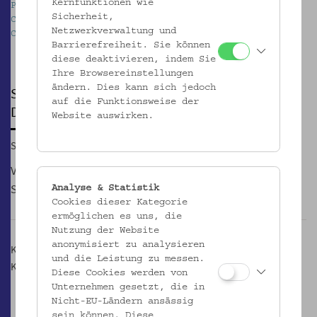
Kernfunktionen wie
Pappkarton mit gespendeter Kinderkleidung. Fundort:
Sicherheit,
Caritas Notquartier Wien, 2017. MdW / 28. Foto:
Netzwerkverwaltung und
Christa Knott © Volkskundemuseum Wien
Barrierefreiheit. Sie können
Pause
diese deaktivieren, indem Sie
Ihre Browsereinstellungen
ändern. Dies kann sich jedoch
SONNTAGSFÜHRUNG
auf die Funktionsweise der
Die Küsten Österreichs
Website auswirken.
So, 04.11.2018, 15:00
VermittlerInnen des Museums führen durch die aktuellen
Sonderausstellungen.
Analyse & Statistik
Cookies dieser Kategorie
ermöglichen es uns, die
Nutzung der Website
anonymisiert zu analysieren
Kosten: Eintritt + € 4,- Führungstarif
und die Leistung zu messen.
Keine Anmeldung erforderlich
Diese Cookies werden von
Unternehmen gesetzt, die in
Nicht-EU-Ländern ansässig
sein können. Diese