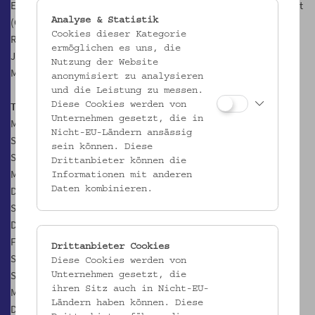
Es spielen: Hanna Victoria Bauer (AUT), Carlos Delgado Betancourt
(CUB), Deborah Gzesh (USA), Tanju Kamer (AUT/TUR), Kari
Analyse & Statistik
Cookies dieser Kategorie
Rakkola (FIN), Johanna Bertl (AUT), Amina Mostageer (AUT/EGY),
ermöglichen es uns, die
Jakob Schmölzer (AUT)
Nutzung der Website
Musik: Muamer Budimlić (BIH)
anonymisiert zu analysieren
und die Leistung zu messen.
Termine:
Diese Cookies werden von
Unternehmen gesetzt, die in
Mi, 23.6.2021, 19.00 Uhr (Premiere)
Nicht-EU-Ländern ansässig
Sa, 26.6.2021, 19.00 Uhr
sein können. Diese
So, 27.6.2021, 19.00 Uhr
Drittanbieter können die
Mi, 30.6.2021, 19.00 Uhr
Informationen mit anderen
Do, 1.7.2021, 19.00 Uhr
Daten kombinieren.
So, 4.7.2021, 19.00 Uhr
Do, 8.7.2021, 19.00 Uhr
Fr, 9.7.2021, 19.00 Uhr
Drittanbieter Cookies
Sa, 10.7.2021, 19.00 Uhr
Diese Cookies werden von
So, 11.7.2021, 19.00 Uhr
Unternehmen gesetzt, die
ihren Sitz auch in Nicht-EU-
Mi, 14.7.2021, 19.00 Uhr
Ländern haben können. Diese
Do, 15.7.2021, 19.00 Uhr