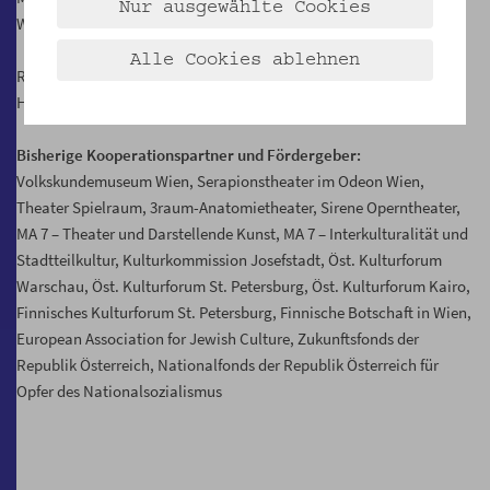
Nur ausgewählte Cookies
Walter Nikowitz (A/ARG)
Alle Cookies ablehnen
Regieassistenz & Kostüm:
Hanna Victoria Bauer (A)
Bisherige Kooperationspartner und Fördergeber:
Volkskundemuseum Wien, Serapionstheater im Odeon Wien,
Theater Spielraum, 3raum-Anatomietheater, Sirene Operntheater,
MA 7 – Theater und Darstellende Kunst, MA 7 – Interkulturalität und
Stadtteilkultur, Kulturkommission Josefstadt, Öst. Kulturforum
Warschau, Öst. Kulturforum St. Petersburg, Öst. Kulturforum Kairo,
Finnisches Kulturforum St. Petersburg, Finnische Botschaft in Wien,
European Association for Jewish Culture, Zukunftsfonds der
Republik Österreich, Nationalfonds der Republik Österreich für
Opfer des Nationalsozialismus