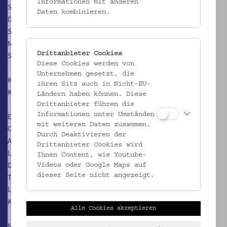
Informationen mit anderen
Sa, 29.6. und So, 30.6.2019, 17.00 Uhr
Daten kombinieren.
Do, 4.7. und Fr, 5.7.2019, 18.00 Uhr
Sa, 6.7. und So, 7.7.2019, 17.00 Uhr
Mi, 10.7. und Fr, 12.7.2019, 18.00 Uhr
Drittanbieter Cookies
Sa, 13.7. und So, 14.7.2019, 17.00 Uhr
Diese Cookies werden von
Unternehmen gesetzt, die
Konzept & Regie:
ihren Sitz auch in Nicht-EU-
Kari Rakkola (FIN)
Ländern haben können. Diese
Drittanbieter führen die
Informationen unter Umständen
Es spielen:
mit weiteren Daten zusammen.
Carlos Delgado Betancourt (A/CUB)
Durch Deaktivieren der
Ayse Bostanci (A/TUR)
Drittanbieter Cookies wird
Lana Francis (BRA)
Ihnen Content, wie Youtube-
Deborah Gzesh (USA)
Videos oder Google Maps auf
dieser Seite nicht angezeigt.
Tanju Kamer (A/TUR)
Linda Pichler (A)
Kari Rakoola (FIN)
Alle Cookies akzeptieren
Musik: