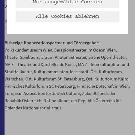
Nur ausgewählte Cookies
Walter Nikowitz (A/ARG)
Alle Cookies ablehnen
Regieassistenz & Kostüm:
Hanna Victoria Bauer (A)
Bisherige Kooperationspartner und Fördergeber:
Volkskundemuseum Wien, Serapionstheater im Odeon Wien,
Theater Spielraum, 3raum-Anatomietheater, Sirene Operntheater,
MA 7 – Theater und Darstellende Kunst, MA 7 – Interkulturalität und
Stadtteilkultur, Kulturkommission Josefstadt, Öst. Kulturforum
Warschau, Öst. Kulturforum St. Petersburg, Öst. Kulturforum Kairo,
Finnisches Kulturforum St. Petersburg, Finnische Botschaft in Wien,
European Association for Jewish Culture, Zukunftsfonds der
Republik Österreich, Nationalfonds der Republik Österreich für
Opfer des Nationalsozialismus