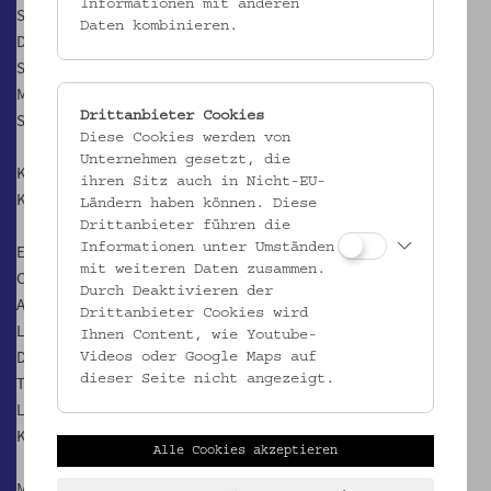
Informationen mit anderen
Sa, 29.6. und So, 30.6.2019, 17.00 Uhr
Daten kombinieren.
Do, 4.7. und Fr, 5.7.2019, 18.00 Uhr
Sa, 6.7. und So, 7.7.2019, 17.00 Uhr
Mi, 10.7. und Fr, 12.7.2019, 18.00 Uhr
Drittanbieter Cookies
Sa, 13.7. und So, 14.7.2019, 17.00 Uhr
Diese Cookies werden von
Unternehmen gesetzt, die
Konzept & Regie:
ihren Sitz auch in Nicht-EU-
Kari Rakkola (FIN)
Ländern haben können. Diese
Drittanbieter führen die
Informationen unter Umständen
Es spielen:
mit weiteren Daten zusammen.
Carlos Delgado Betancourt (A/CUB)
Durch Deaktivieren der
Ayse Bostanci (A/TUR)
Drittanbieter Cookies wird
Lana Francis (BRA)
Ihnen Content, wie Youtube-
Deborah Gzesh (USA)
Videos oder Google Maps auf
dieser Seite nicht angezeigt.
Tanju Kamer (A/TUR)
Linda Pichler (A)
Kari Rakoola (FIN)
Alle Cookies akzeptieren
Musik: