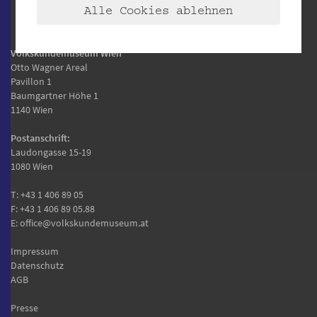
Alle Cookies ablehnen
Volkskundemuseum Wien
Otto Wagner Areal
Pavillon 1
Baumgartner Höhe 1
1140 Wien
Postanschrift:
Laudongasse 15-19
1080 Wien
T:
+43 1 406 89 05
F: +43 1 406 89 05.88
E:
office@volkskundemuseum.at
Impressum
Datenschutz
AGB
Presse