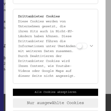
Wissen vertiefen möchten und all diejenigen, die sich das erste Mal
mit dem Thema auseinandersetzen.
Drittanbieter Cookies
Kuratiert von: Christoph Steinberger, Eva Pecolt, Wilhelm Binder
Diese Cookies werden von
Unternehmen gesetzt, die
Im Rahmen des Queer Museum Vienna
ihren Sitz auch in Nicht-EU-
Ländern haben können. Diese
Drittanbieter führen die
Zur Ausstellung
Informationen unter Umständen
mit weiteren Daten zusammen.
Durch Deaktivieren der
Im Rahmen des
Queer Museum Vienna
, das von Jänner bis August
Drittanbieter Cookies wird
2022 im Volkskundemuseum Wien zu Gast ist.
Ihnen Content, wie Youtube-
Mehr zum Queer Museum Vienna:
www.queermuseumvienna.com
Videos oder Google Maps auf
dieser Seite nicht angezeigt.
Alle Cookies akzeptieren
Nur ausgewählte Cookies