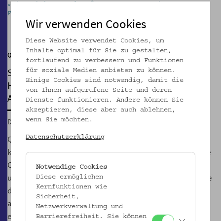
„Historisiert euch!“ © Foto: "Erste Mai Demo 1985“
Foto HOSI Archiv
Wir verwenden Cookies
Pause
Diese Website verwendet Cookies, um
Inhalte optimal für Sie zu gestalten,
Queer Museum Vienna @ VKM
fortlaufend zu verbessern und Funktionen
SOFT OPENING
für soziale Medien anbieten zu können.
Einige Cookies sind notwendig, damit die
Historisiert euch! Eine Geschichte des queeren
von Ihnen aufgerufene Seite und deren
Aktivismus in Wien
Dienste funktionieren. Andere können Sie
akzeptieren, diese aber auch ablehnen,
wenn Sie möchten.
Do, 23.06.2022, 17:00 – 20:00
Queere Geschichte ist keine Selbstverständlichkeit. In
Datenschutzerklärung
keinem pädagogischen Lehrplan ist es vorgesehen, dass die
Geschichte sexueller Minderheiten und trans Personen
Notwendige Cookies
unterrichtet wird. Dabei ist die Kenntnis über die Geschichte
Diese ermöglichen
Kernfunktionen wie
derer, die ähnlichen Unterdrückungserfahrungen
Sicherheit,
ausgesetzt waren und für ihre Rechte gekämpft haben,
Netzwerkverwaltung und
essenziell für ein politisches und historisches
Barrierefreiheit. Sie können