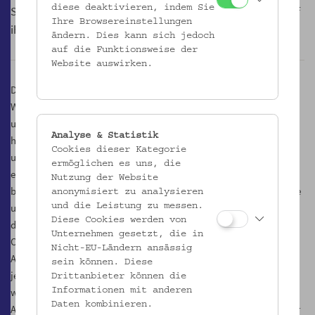
diese deaktivieren, indem Sie
Selbstverständnis - queere Menschen haben ein Anrecht auf
Ihre Browsereinstellungen
ihre Geschichte.
ändern. Dies kann sich jedoch
auf die Funktionsweise der
Website auswirken.
Die Ausstellung hat es sich daher zum Ziel gesetzt, Wege des
Widerstandes und der Emanzipation aufzuzeigen und diese in
unterschiedlichen Diskursen zu kontextualisieren. Anhand der
Analyse & Statistik
historischen Aufarbeitung früherer Kämpfe gegen Diskriminierung
Cookies dieser Kategorie
und Ausgrenzung soll ein Bewusstsein geschaffen werden, welches
ermöglichen es uns, die
es möglich macht, Queerfeindlichkeit in der Gegenwart zu
Nutzung der Website
benennen und dagegen auftreten zu können. Diskriminierung hatte
anonymisiert zu analysieren
und hat viele Gesichter. So jedoch auch der Widerstand gegen sie:
und die Leistung zu messen.
Diese Cookies werden von
dies zeigt sich in den verschiedenen Formen der politischen
Unternehmen gesetzt, die in
Organisierung und des Aktivismus in der Vergangenheit. Das
Nicht-EU-Ländern ansässig
Aufbegehren um ein Leben in Würde und Sicherheit haben sie
sein können. Diese
jedoch alle gemein. Vor Ort, online und in einer Broschüre machen
Drittanbieter können die
wir die Debatten und die wichtigsten Eckpunkte des queeren
Informationen mit anderen
Daten kombinieren.
Aktivismus in Wien zugänglich. Die Ausstellung lädt alle ein, die ihr