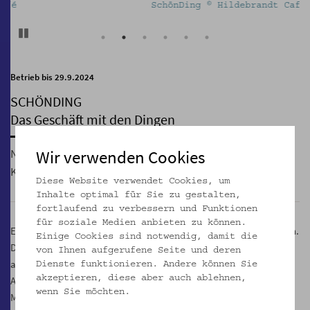
SchönDing © Hildebrandt Café
Pause
Betrieb bis 29.9.2024
SCHÖNDING
Das Geschäft mit den Dingen
Wir verwenden Cookies
Nutze dein Museum und nutze schöne Dinge:
Unser neuer
Kassabereich und Museumsshop
SchönDing
erwartet Sie.
Diese Website verwendet Cookies, um
Inhalte optimal für Sie zu gestalten,
fortlaufend zu verbessern und Funktionen
für soziale Medien anbieten zu können.
Es gibt schöne Dinge, nützliche, skurrile und auch etwas zum Lesen.
Einige Cookies sind notwendig, damit die
Das Sortiment haben wir mit viel Liebe zum Detail und Augenmerk
von Ihnen aufgerufene Seite und deren
auf Nachhaltigkeit und faire Produktionsbedingungen ausgesucht.
Dienste funktionieren. Andere können Sie
akzeptieren, diese aber auch ablehnen,
Außerdem zeigen wir im vielleicht einzigen kuratierten
wenn Sie möchten.
Museumsshop Objekte aus dem Klimesch-Fundus, die Fragen