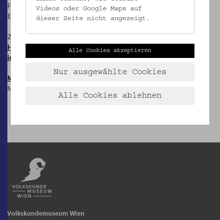
F: +43 1 406 89 05.88
Videos oder Google Maps auf
E:
office@volkskundemuseum.at
dieser Seite nicht angezeigt.
Zum Newsletter:
HIER anmelden &
Alle Cookies akzeptieren
informiert bleiben!
Nur ausgewählte Cookies
Mostothek
@ OWA
Mai-Sep: Dienstags, 17 Uhr
Alle Cookies ablehnen
Volkskundemuseum Wien