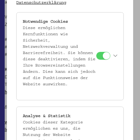
aufwerfen und zu Austausch und Diskussion einladen.
Datenschutzerklärung
Vor Ort und im Online Shop zu erwerben:
www.schoending.at
Notwendige Cookies
Zur Ausstellung
Klimesch. Das Geschäft mit den Dingen (2015)
Diese ermöglichen
Kernfunktionen wie
#bepartyofit
Sicherheit,
#schöndingbrauchtweile
Netzwerkverwaltung und
Barrierefreiheit. Sie können
#dasGeschäftmitdenDingen
diese deaktivieren, indem Sie
Ihre Browsereinstellungen
Kontakt
ändern. Dies kann sich jedoch
Daniel Karl, Julia Häußler & Team
auf die Funktionsweise der
T: +43 1 406 89 05.19
Website auswirken.
hi@schoending.at
Betrieb bis 29.9.2024
Analyse & Statistik
www.schoending.at
Cookies dieser Kategorie
Instagram
ermöglichen es uns, die
Nutzung der Website