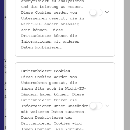
anonymisiert zu analysieren
und die Leistung zu messen.
Diese Cookies werden von
Unternehmen gesetzt, die in
Nicht-EU-Ländern ansässig
sein können. Diese
Drittanbieter können die
Informationen mit anderen
Daten kombinieren.
Volkskundemuseum Wien
Otto Wagner Areal, Pavillon 1
Drittanbieter Cookies
Baumgartner Höhe 1, 1140 Wien
Diese Cookies werden von
Unternehmen gesetzt, die
Öffnungszeiten:
ihren Sitz auch in Nicht-EU-
Di-Fr: 10-17 Uhr
Ländern haben können. Diese
Anfahrt
Drittanbieter führen die
Informationen unter Umständen
Postanschrift:
mit weiteren Daten zusammen.
Laudongasse 15-19, 1080 Wien
Durch Deaktivieren der
Drittanbieter Cookies wird
T: +43 1 406 89 05
Ihnen Content, wie Youtube-