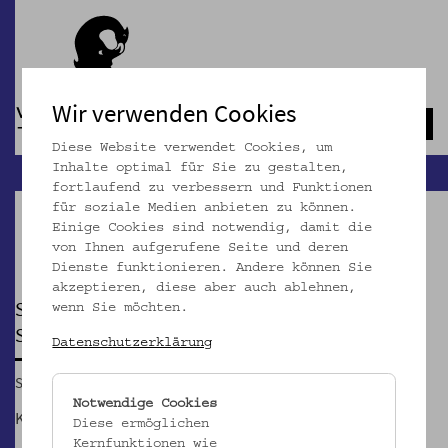
Wir verwenden Cookies
Navb
Diese Website verwendet Cookies, um
Inhalte optimal für Sie zu gestalten,
fortlaufend zu verbessern und Funktionen
für soziale Medien anbieten zu können.
Einige Cookies sind notwendig, damit die
Pause
von Ihnen aufgerufene Seite und deren
Dienste funktionieren. Andere können Sie
akzeptieren, diese aber auch ablehnen,
SAMMLUNGS-SPRECHSTUNDEN UND "SERÖSE
wenn Sie möchten.
SÉANCE"
Datenschutzerklärung
Sa, 18.05.2013, 14:00 – 17:00
Notwendige Cookies
Klassische Archäologie, Sammlung Frauennachlässe
Diese ermöglichen
Kernfunktionen wie