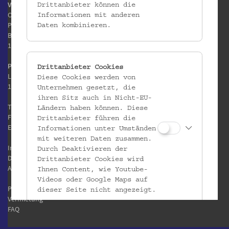
Volkskundemuseum Wien
Drittanbieter können die
Otto Wagner Areal
Informationen mit anderen
Pavillon 1
Daten kombinieren.
Baumgartner Höhe 1
1140 Wien
Postanschrift:
Drittanbieter Cookies
Laudongasse 15-19
Diese Cookies werden von
1080 Wien
Unternehmen gesetzt, die
ihren Sitz auch in Nicht-EU-
T:
+43 1 406 89 05
Ländern haben können. Diese
F: +43 1 406 89 05.88
Drittanbieter führen die
E:
office@volkskundemuseum.at
Informationen unter Umständen
mit weiteren Daten zusammen.
Impressum
Durch Deaktivieren der
Datenschutz
Drittanbieter Cookies wird
AGB
Ihnen Content, wie Youtube-
Videos oder Google Maps auf
Presse
dieser Seite nicht angezeigt.
Vermietung
FAQ
Alle Cookies akzeptieren