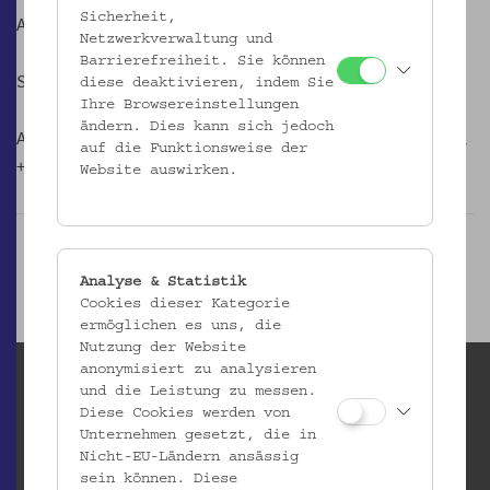
Sicherheit,
Anmeldung erforderlich!
Netzwerkverwaltung und
Barrierefreiheit. Sie können
Sa, 18. Mai 2013, 14-17 Uhr
diese deaktivieren, indem Sie
Ihre Browsereinstellungen
ändern. Dies kann sich jedoch
Anmeldung: kulturvermittlung@volkskundemuseum.at, Tel
auf die Funktionsweise der
+43 1 4068905.26
Website auswirken.
Analyse & Statistik
Cookies dieser Kategorie
ermöglichen es uns, die
Nutzung der Website
anonymisiert zu analysieren
und die Leistung zu messen.
Diese Cookies werden von
Unternehmen gesetzt, die in
Nicht-EU-Ländern ansässig
sein können. Diese