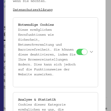
wenn Sie möchten.
Fastentuchraum © www.hoferundhofer.at /
Volkskundemuseum Wien
Datenschutzerklärung
Pause
Notwendige Cookies
SALON BILDUNG
Diese ermöglichen
Edition #2 Vision
Kernfunktionen wie
Sicherheit,
Netzwerkverwaltung und
Di, 26.11.2019, 19:00
Barrierefreiheit. Sie können
Es geht um gesellschaftliche Veränderung. Doch wie stellen
diese deaktivieren, indem Sie
Ihre Browsereinstellungen
wir uns diese vor? Wie kommt es dazu und wer trägt sie? Zu
ändern. Dies kann sich jedoch
Gast ist María Do Mar Castro Varela. Gemeinsam gehen wir
auf die Funktionsweise der
der Frage nach, warum wir Utopien und Phantasie
Website auswirken.
brauchen und wie wir damit der Kälte des Pragmatismus
bestehender Bildungskonzepte trotzen lernen.
Analyse & Statistik
Cookies dieser Kategorie
Im Salon Bildung kommen wir miteinander über kritische politische
ermöglichen es uns, die