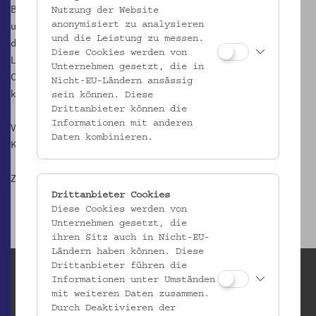
Bildung ins Gespräch. Es geht uns um Theorien und um Aktivismus
Nutzung der Website
und Utopien gleichermaßen. Wir brauchen sie mehr denn je, um
anonymisiert zu analysieren
und die Leistung zu messen.
den düsteren Zeiten etwas entgegen setzen zu können. Du bist
Diese Cookies werden von
Lehrende, Lehrer*in, Basisbildner*in, Erwachsenenbildner*in oder
Unternehmen gesetzt, die in
Organizer*in? Du bist interessiert an politischer Bildung? Dann
Nicht-EU-Ländern ansässig
komm vorbei und bring dich ein!
sein können. Diese
Drittanbieter können die
Informationen mit anderen
Veranstaltet von „Forschung und Bildung in Bewegung“ in
Daten kombinieren.
Kooperation mit der Rosa-Luxemburg-Stiftung Brüssel.
Zu
Salon Bildung
Drittanbieter Cookies
Diese Cookies werden von
Unternehmen gesetzt, die
ihren Sitz auch in Nicht-EU-
Ländern haben können. Diese
Drittanbieter führen die
Informationen unter Umständen
mit weiteren Daten zusammen.
Durch Deaktivieren der