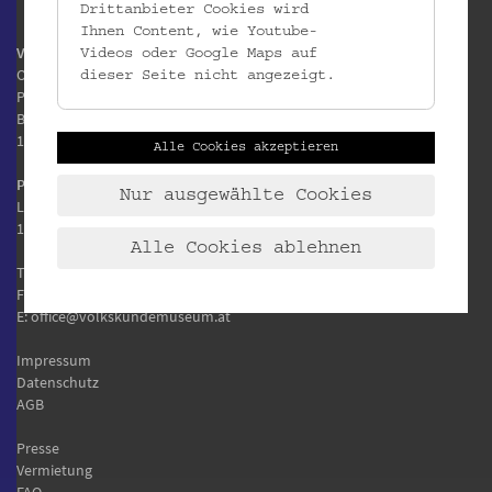
Drittanbieter Cookies wird
Ihnen Content, wie Youtube-
Volkskundemuseum Wien
Videos oder Google Maps auf
Otto Wagner Areal
dieser Seite nicht angezeigt.
Pavillon 1
Baumgartner Höhe 1
1140 Wien
Alle Cookies akzeptieren
Postanschrift:
Nur ausgewählte Cookies
Laudongasse 15-19
1080 Wien
Alle Cookies ablehnen
T:
+43 1 406 89 05
F: +43 1 406 89 05.88
E:
office@volkskundemuseum.at
Impressum
Datenschutz
AGB
Presse
Vermietung