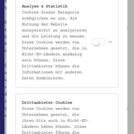
Identität Herrn Jungmayers repräsentiert: Mit dem Rucksack
Analyse & Statistik
transportierte der (Jazz-)Musiker sein Flügelhorn.
Cookies dieser Kategorie
ermöglichen es uns, die
Ein Schlüsselerlebnis bewegte Franz Jungmayer, auf den Rucksack
Nutzung der Website
zukünftig zu verzichten: Er wurde von Pelzgegnern als „Tiermörder"
anonymisiert zu analysieren
beschimpft. Daraufhin legte er sich ein modernes Gigbag aus
und die Leistung zu messen.
Diese Cookies werden von
Kunststoff für das Flügelhorn zu und bot den Rucksack unserem
Unternehmen gesetzt, die in
Haus an.
Nicht-EU-Ländern ansässig
sein können. Diese
Dieser Rucksack ist ein ideales Museumsstück. Seine Herstellungs-
Drittanbieter können die
und Gebrauchsgeschichte ist durch die Gespräche mit dem Besitzer
Informationen mit anderen
Daten kombinieren.
und Hersteller, durch Briefe und Fotos ausgezeichnet belegt. Er
stellt ein Zeugnis für die Mobilitätsgeschichte des 20. Jahrhunderts
dar, in der Rucksäcke eine besondere Stellung einnehmen. Und er
ist ein Zeugnis für große Themen der Moderne, für die Fragen nach
Drittanbieter Cookies
Individuum und Masse, privat und öffentlich, sowie für die Diskurse
Diese Cookies werden von
rund um die Musealisierung des Alltäglichen.
Unternehmen gesetzt, die
ihren Sitz auch in Nicht-EU-
Ländern haben können. Diese
Drittanbieter führen die