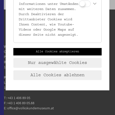
Informationen unter Umständen
mit weiteren Daten zusammen.
Durch Deaktivieren der
Drittanbieter Cookies wird
Ihnen Content, wie Youtube-
Videos oder Google Maps auf
dieser Seite nicht angezeigt.
Volkskundemuseum Wien
Otto Wagner Areal
Alle Cookies akzeptieren
Pavillon 1
Baumgartner Höhe 1
Nur ausgewählte Cookies
1140 Wien
Alle Cookies ablehnen
Postanschrift:
Laudongasse 15-19
1080 Wien
T:
+43 1 406 89 05
F: +43 1 406 89 05.88
E:
office@volkskundemuseum.at