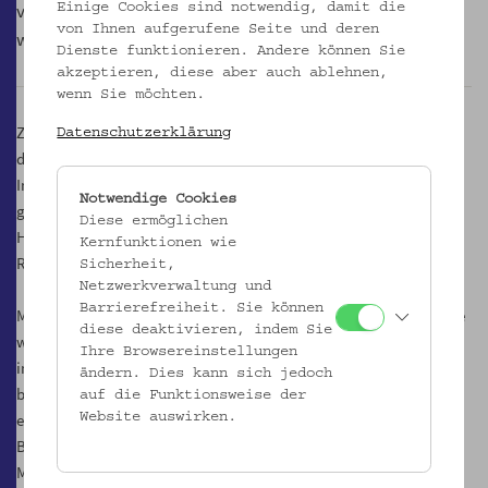
versuchte einen neuen Blick auf die Begrifflichkeiten zu
Einige Cookies sind notwendig, damit die
von Ihnen aufgerufene Seite und deren
werfen.
Dienste funktionieren. Andere können Sie
akzeptieren, diese aber auch ablehnen,
wenn Sie möchten.
Ziel des Projektes war, sich durch die Aneignung der Inhalte der
Datenschutzerklärung
damaligen Ausstellung
„heimat: machen“
und einem von Simon
Inou gestalteten Schulbuchworkshop auf einer historischen,
Notwendige Cookies
gegenwartsbezogenen sowie analytischen Ebene dem
Diese ermöglichen
Heimatbegriff anzunähern und aus diesem Kontextwissen einen
Kernfunktionen wie
Radiobeitrag zum Thema „reco(r)ding Heimat“ zu gestalten.
Sicherheit,
Netzwerkverwaltung und
Barrierefreiheit. Sie können
Medien spielten in der Ausstellung eine große Rolle und haben eine
diese deaktivieren, indem Sie
wesentliche Auswirkung auf die Meinungsbildungsprozesse
Ihre Browsereinstellungen
innerhalb der Gesellschaft. Ohne Kontextwissen aber können
ändern. Dies kann sich jedoch
bestimmte Texte nicht verstanden werden. Durch das Gestalten
auf die Funktionsweise der
eines eigenen Radiobeitrages wird die kulturelle und politische
Website auswirken.
Bildung der Schüler*innen gestärkt und die freie
Meinungsäußerung sowie kritisches Denken, das eine wichtige