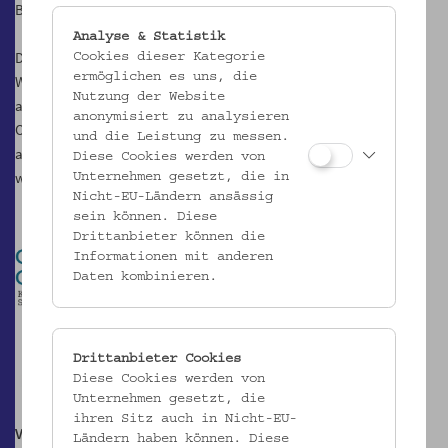
Basis der demokratischen Gesellschaft darstellt, eingeübt.
Analyse & Statistik
Dieser Radiobeitrag wurde von gecko Art (Evelyn Blumenau und
Cookies dieser Kategorie
ermöglichen es uns, die
Walter Kreuz) und den Schüler*innen eigenständig konzipiert,
Nutzung der Website
aufgenommen und wurde am 5. Juni 2018 um 16:00 Uhr auf Radio
anonymisiert zu analysieren
Orange gesendet. Der Beitrag dauert zirka neun Minuten und kann
und die Leistung zu messen.
an der Hörstation in der Passage bis zum 9. Juni 2018 gehört
Diese Cookies werden von
werden. Online ist er
hier
verfügbar.
Unternehmen gesetzt, die in
Nicht-EU-Ländern ansässig
sein können. Diese
Drittanbieter können die
Informationen mit anderen
Daten kombinieren.
Drittanbieter Cookies
Diese Cookies werden von
Unternehmen gesetzt, die
ihren Sitz auch in Nicht-EU-
Volkskundemuseum Wien
Ländern haben können. Diese