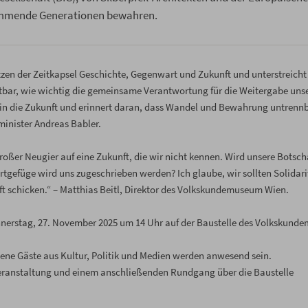
ommende Generationen bewahren.
n der Zeitkapsel Geschichte, Gegenwart und Zukunft und unterstreicht
bar, wie wichtig die gemeinsame Verantwortung für die Weitergabe uns
ick in die Zukunft und erinnert daran, dass Wandel und Bewahrung untrenn
minister Andreas Babler.
roßer Neugier auf eine Zukunft, die wir nicht kennen. Wird unsere Botsch
gefüge wird uns zugeschrieben werden? Ich glaube, wir sollten Solidari
 schicken.“ – Matthias Beitl, Direktor des Volkskundemuseum Wien.
onnerstag, 27. November 2025 um 14 Uhr auf der Baustelle des Volkskun
adene Gäste aus Kultur, Politik und Medien werden anwesend sein.
 Veranstaltung und einem anschließenden Rundgang über die Baustelle