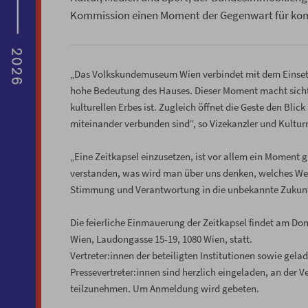
Kommission einen Moment der Gegenwart für k
„Das Volkskundemuseum Wien verbindet mit dem Einsetze
hohe Bedeutung des Hauses. Dieser Moment macht sicht
kulturellen Erbes ist. Zugleich öffnet die Geste den Bl
miteinander verbunden sind“, so Vizekanzler und Kultur
„Eine Zeitkapsel einzusetzen, ist vor allem ein Moment g
verstanden, was wird man über uns denken, welches Wert
Stimmung und Verantwortung in die unbekannte Zukunft
Die feierliche Einmauerung der Zeitkapsel findet am D
Wien, Laudongasse 15-19, 1080 Wien, statt.
Vertreter:innen der beteiligten Institutionen sowie gel
Pressevertreter:innen sind herzlich eingeladen, an der
teilzunehmen. Um Anmeldung wird gebeten.