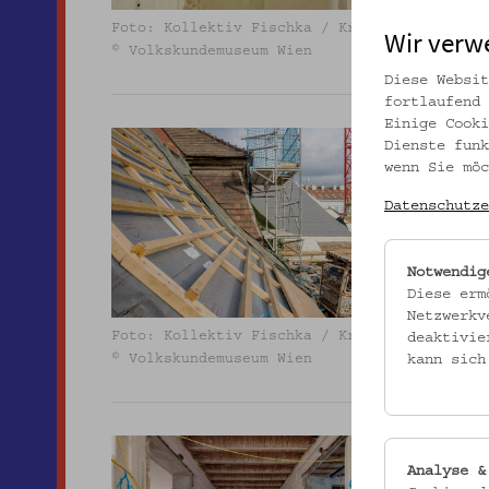
Foto: Kollektiv Fischka / Kramar
Wir verw
© Volkskundemuseum Wien
Diese Websit
fortlaufend 
Einige Cooki
Dienste funk
wenn Sie möc
Datenschutze
Foto: 
Notwendig
© Volk
Diese erm
Netzwerkv
Foto: Kollektiv Fischka / Kramar
deaktivie
kann sich
© Volkskundemuseum Wien
Analyse &