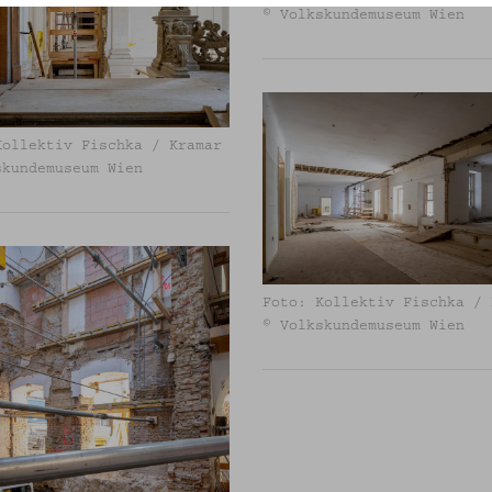
© Volkskundemuseum Wien
Kollektiv Fischka / Kramar
skundemuseum Wien
Foto: Kollektiv Fischka / 
© Volkskundemuseum Wien