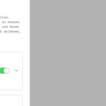
m nach
lten,
ering
 zu können.
n,
 und deren
kular
h ablehnen,
Kramar