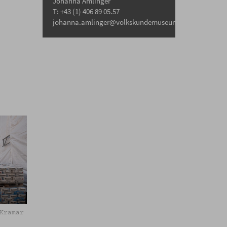
Johanna Amlinger
T: +43 (1) 406 89 05.57
johanna.amlinger@volkskundemuseum.at
Kramar