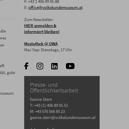
F: +43 1 406 89 05.88
E:
office@volkskundemuseum.at
Zum Newsletter:
HIER anmelden &
 die
informiert bleiben!
eres
Mostothek
@ OWA
bar
Mai-Sep: Dienstags, 17 Uhr
aft
tät, gute
Presse- und
Öffentlichkeitsarbeit
demuseum
Gesine Stern
T: +43 (1) 406 89 05.51
M: +43 676 566 85 23
gesine.stern@volkskundemuseum.at