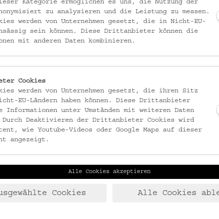
ieser Kategorie ermöglichen es uns, die Nutzung der
nonymisiert zu analysieren und die Leistung zu messen.
kies werden von Unternehmen gesetzt, die in Nicht-EU-
nsässig sein können. Diese Drittanbieter können die
onen mit anderen Daten kombinieren.
eter Cookies
kies werden von Unternehmen gesetzt, die ihren Sitz
icht-EU-Ländern haben können. Diese Drittanbieter
e Informationen unter Umständen mit weiteren Daten
 Durch Deaktivieren der Drittanbieter Cookies wird
tent, wie Youtube-Videos oder Google Maps auf dieser
ht angezeigt.
Kollektiv Fischka / Kramar
skundemuseum Wien
Alle Cookies akzeptieren
usgewählte Cookies
Alle Cookies abl
Foto: Kollektiv Fischka / 