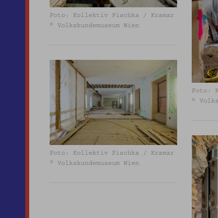
Foto: Kollektiv Fischka / Kramar
© Volkskundemuseum Wien
Foto: 
© Volk
Foto: Kollektiv Fischka / Kramar
© Volkskundemuseum Wien