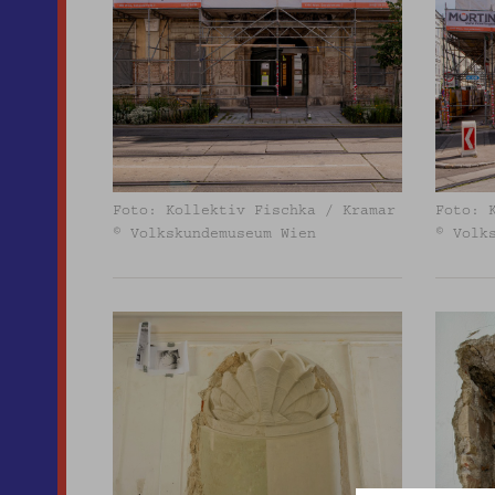
Foto: Kollektiv Fischka / Kramar
Foto: 
© Volkskundemuseum Wien
© Volk