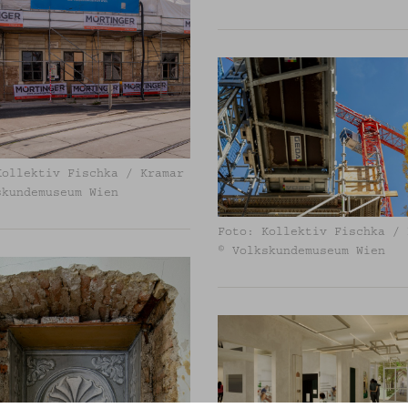
Kollektiv Fischka / Kramar
skundemuseum Wien
Foto: Kollektiv Fischka / 
© Volkskundemuseum Wien