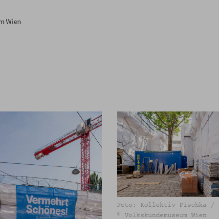
um Wien
Foto: Kollektiv Fischka / 
© Volkskundemuseum Wien