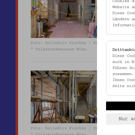
Cookies d
Website a
Diese Coo
Ländern a
Informati
Foto: Kollektiv Fischka / Kramar
© Volkskundemuseum Wien
Drittanbi
Diese Coo
auch in N
führen di
zusammen.
Ihnen Con
Seite nic
Foto: 
© Volk
Nur a
Foto: Kollektiv Fischka / Kramar
© Volkskundemuseum Wien