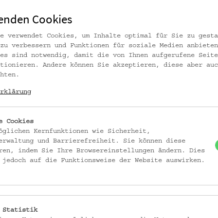
enden Cookies
Passage im Volkskundemuseu
e verwendet Cookies, um Inhalte optimal für Sie zu gesta
der Generalsanierung. Rend
zu verbessern und Funktionen für soziale Medien anbieten
(c) Silberpfeil-Architekte
es sind notwendig, damit die von Ihnen aufgerufene Seite
Lichtinstallation Studio O
tionieren. Andere können Sie akzeptieren, diese aber auc
hten.
rklärung
Kollektiv Fischka / Kramar
e Cookies
skundemuseum Wien
öglichen Kernfunktionen wie Sicherheit,
erwaltung und Barrierefreiheit. Sie können diese
ren, indem Sie Ihre Browsereinstellungen ändern. Dies
 jedoch auf die Funktionsweise der Website auswirken.
Foto: Kollektiv Fischka / 
© Volkskundemuseum Wien
 Statistik