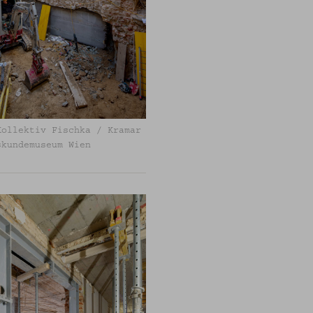
Kollektiv Fischka / Kramar
skundemuseum Wien