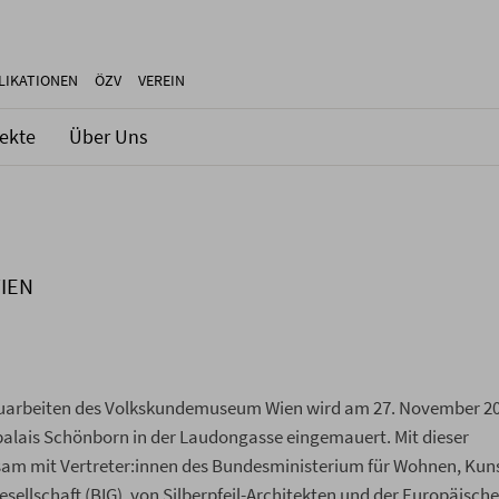
LIKATIONEN
ÖZV
VEREIN
jekte
Über Uns
IEN
arbeiten des Volkskundemuseum Wien wird am 27. November 20
palais Schönborn in der Laudongasse eingemauert. Mit dieser
m mit Vertreter:innen des Bundesministerium für Wohnen, Kuns
ellschaft (BIG), von Silberpfeil-Architekten und der Europäisch