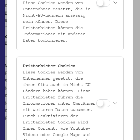
Diese Cookies werden von
Dauer: 90 Min
Unternehmen gesetzt, die in
Begrenzte TeilnehmerInnenzahl
Nicht-EU-Ländern ansässig
Reservierung und Karten unter Dschungel Wien:
sein können. Diese
T: +43 1 522 07 20 20 oder
tickets@dschungelwien.at
Drittanbieter können die
Informationen mit anderen
www.dschungelwien.at
Daten kombinieren.
Bei Regen bitte Regenschutz mitbringen
Termine:
Mi, 25.3.2020, 19.00 Uhr (Premiere)
Drittanbieter Cookies
Fr, 27.3.2020, 10.00 Uhr
Diese Cookies werden von
Unternehmen gesetzt, die
Sa, 28.3.2020, 19.00 Uhr
ihren Sitz auch in Nicht-EU-
Mo, 30.3.2020, 11.00 Uhr
Ländern haben können. Diese
Di, 31.3.2020, 10.30 Uhr
Drittanbieter führen die
Mi, 1.4.2020, 11.00 Uhr
Informationen unter Umständen
Do, 2.4.2020, 19.00 Uhr
mit weiteren Daten zusammen.
Durch Deaktivieren der
Fr, 3.4.2020, 10.00 Uhr
Drittanbieter Cookies wird
Ihnen Content, wie Youtube-
Videos oder Google Maps auf