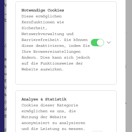
Volkskundemuseums, folgen fünf Einzelschicksalen der
Notwendige Cookies
„Sztehlo-Kinder“ und sind live an der Republikgründung
Diese ermöglichen
beteiligt.
Kernfunktionen wie
Sicherheit,
Netzwerkverwaltung und
Barrierefreiheit. Sie können
// Online Stream zur abgesagten Veranstaltung
:
gaudiopolis.at
//
diese deaktivieren, indem Sie
Ihre Browsereinstellungen
ändern. Dies kann sich jedoch
Konzept & Leitung: Tanja Witzmann
auf die Funktionsweise der
Mit: Duygu Arslan, Sayyed Javid Hakim, Onur Poyraz, Denise Teipel
Website auswirken.
u. A.
Eine Kooperation von Auf Grund, Dschungel Wien &
Volkskundemuseum Wien.
Mit freundlicher Unterstützung der Kulturabteilung der Stadt Wien
Analyse & Statistik
(MA 7), des Zukunftsfonds & Nationalfonds der Republik Österreich,
Cookies dieser Kategorie
der Kulturförderung Josefstadt & dem Bundesministeriums für
ermöglichen es uns, die
Bildung, Wissenschaft & Forschung (BMBWF)
Nutzung der Website
anonymisiert zu analysieren
und die Leistung zu messen.
Für ein junges Publikum ab 12 Jahren