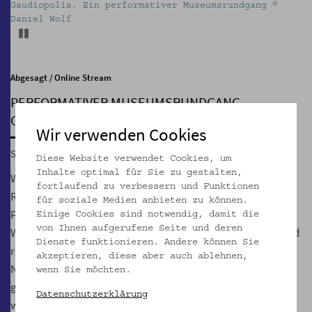
Gaudiopolis. Ein performativer Museumsrundgang ©
Daniel Wolf
Pause
Abgesagt / Online Stream
PERFORMATIVER MUSEUMSRUNDGANG
Gaudiopolis – Stadt der Freude
Wir verwenden Cookies
Sa, 28.03.2020, 19:00
Diese Website verwendet Cookies, um
Inhalte optimal für Sie zu gestalten,
Was, wenn Kinder und Jugendliche eine selbstverwaltete
fortlaufend zu verbessern und Funktionen
Republik gründen: Kann das funktionieren? Der lutherische
für soziale Medien anbieten zu können.
Pastor Gábor Sztehlo versteckte während des Zweiten
Einige Cookies sind notwendig, damit die
von Ihnen aufgerufene Seite und deren
Weltkriegs jüdische Kinder in christlichen Kinderheimen und
Dienste funktionieren. Andere können Sie
rettete so mehr als 2000 Menschen vor den
akzeptieren, diese aber auch ablehnen,
Nationalsozialisten. Nach dem Krieg machten sie sich
wenn Sie möchten.
gemeinsam daran, Demokratie „neu“ zu lernen. Wir
Datenschutzerklärung
wandern durch die Räume und den Garten des