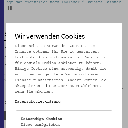
Sagt man eigentlich noch Indianer © Barbara Gassner
Pause
PERFORMANCE
Sagt man eigentlich noch Indianer?
Wir verwenden Cookies
Diese Website verwendet Cookies, um
Fr, 15.10.2021, 20:00
Inhalte optimal für Sie zu gestalten,
Anna und Mina, die Großtanten, sind 1919 aus der Provinz
fortlaufend zu verbessern und Funktionen
für soziale Medien anbieten zu können.
nach Wien gegangen. Stadtindianerinnen sind sie
Einige Cookies sind notwendig, damit die
geworden, und haben die Stadt ihr Leben lang nicht mehr
von Ihnen aufgerufene Seite und deren
verlassen. Ob aus wirtschaftlichen Zwängen oder um der
Dienste funktionieren. Andere können Sie
Enge der Salzburger Provinz zu entfliehen, ist nicht bekannt.
akzeptieren, diese aber auch ablehnen,
wenn Sie möchten.
Fest steht, sie haben neu angefangen. Ihre Fotografien
bezeugen ein bewegtes Frauenleben.
Datenschutzerklärung
Anmeldefrist abgelaufen
Notwendige Cookies
Diese ermöglichen