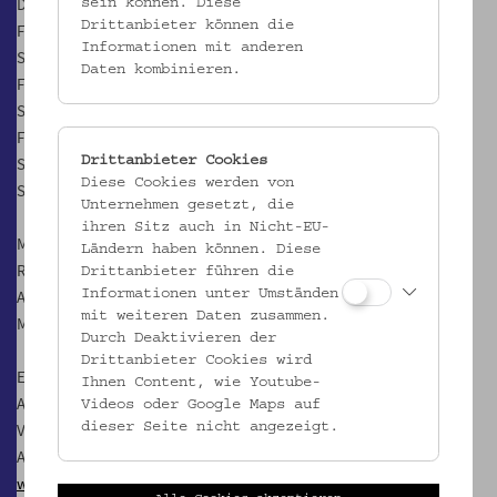
Do, 14.10.2021, 20.00 Uhr (Premiere)
sein können. Diese
Drittanbieter können die
Fr, 15.10.2021, 20.00 Uhr
Informationen mit anderen
Sa, 16.10.2021, 20.00 Uhr
Daten kombinieren.
Fr, 22.10.2021, 20.00 Uhr
Sa, 23.10.2021, 20.00 Uhr
Fr, 29.10.2021, 20.00 Uhr
Sa, 30.10.2021, 20.00 Uhr
Drittanbieter Cookies
Diese Cookies werden von
So, 31.10.2021, 18.00 Uhr
Unternehmen gesetzt, die
ihren Sitz auch in Nicht-EU-
Mit Barbara Gassner, Florian Kmet und Markus Zett
Ländern haben können. Diese
Regie: Ed Hauswirth
Drittanbieter führen die
Ausstattung: Georg Klüver-Pfandtner
Informationen unter Umständen
mit weiteren Daten zusammen.
Musik: KMET
Durch Deaktivieren der
Drittanbieter Cookies wird
Eintritt: € 18,- / € 14,- erm.
Ihnen Content, wie Youtube-
Anmeldung erforderlich, möglich bis 1 Stunde vor
Videos oder Google Maps auf
Veranstaltungsbeginn
dieser Seite nicht angezeigt.
Anmeldung jeweils unter dem Einzeltermin:
www.volkskundemuseum.at/termine