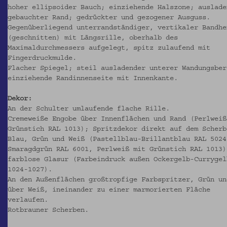
hoher ellipsoider Bauch; einziehende Halszone; auslade
gebauchter Rand; gedrückter und gezogener Ausguss.
Gegenüberliegend unterrandständiger, vertikaler Bandhe
(geschnitten) mit Längsrille, oberhalb des
Maximaldurchmessers aufgelegt, spitz zulaufend mit
Fingerdruckmulde.
Flacher Spiegel; steil ausladender unterer Wandungsber
einziehende Randinnenseite mit Innenkante.
Dekor:
An der Schulter umlaufende flache Rille.
Cremeweiße Engobe über Innenflächen und Rand (Perlweiß
Grünstich RAL 1013); Spritzdekor direkt auf dem Scherb
Blau, Grün und Weiß (Pastellblau-Brillantblau RAL 5024
Smaragdgrün RAL 6001, Perlweiß mit Grünstich RAL 1013)
farblose Glasur (Farbeindruck außen Ockergelb-Currygel
1024-1027).
An den Außenflächen großtropfige Farbspritzer, Grün un
über Weiß, ineinander zu einer marmorierten Fläche
verlaufen.
Rotbrauner Scherben.