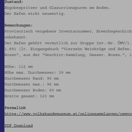
Zustand:
Engobespritzer und Glasurrinnspuren am Boden.
Der Hafen wirkt neuwertig.
Bemerkungen:
Provisorisch vergebene Inventarnummer, Erwerbsgeschich
unbekannt.
Der Hafen gehört vermutlich zur Gruppe Inv.-Nr. ÖMV/1.
1.891 (lt. Eingangsbuch "Vierzehn Weinkrüge und Hefen.
Bozen", aus der "Geschirr-Sammlung, Gasser. Bozen.", 1
Höhe: 112 mm
Höhe max. Durchmesser: 39 mm
Durchmesser Rand: 95 mm
Durchmesser max.: 96 mm
Durchmesser Boden: 60 mm
Breite gesamt: 123 mm
Permalink
https://www.volkskundemuseum.at/onlinesammlungen/oemvo
PDF Download