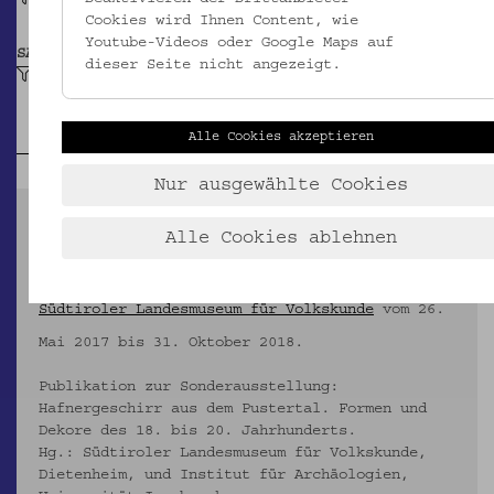
Cookies wird Ihnen Content, wie
Youtube-Videos oder Google Maps auf
SAMMLUNG
dieser Seite nicht angezeigt.
Hafnergeschirr aus dem Pustertal
Alle Cookies akzeptieren
Nur ausgewählte Cookies
RUND UMS HAFNERGESCHIRR:
Alle Cookies ablehnen
Sonderausstellung "Krapfenteller und
Knödelschüssel. Hafnergeschirr aus dem
Pustertal im
Südtiroler Landesmuseum für Volkskunde
vom 26.
Mai 2017 bis 31. Oktober 2018.
Publikation zur Sonderausstellung:
Hafnergeschirr aus dem Pustertal. Formen und
Dekore des 18. bis 20. Jahrhunderts.
Hg.: Südtiroler Landesmuseum für Volkskunde,
Dietenheim, und Institut für Archäologien,