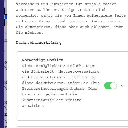
verbessern und Funktionen für soziale Medien
anbieten zu können. Einige Cookies sind
zoom in
zoom out
notwendig, damit die von Ihnen aufgerufene Seite
und deren Dienste funktionieren. Andere können
Sie akzeptieren, diese aber auch ablehnen, wenn
Sie möchten.
Volkskundemuseum Wien / Foto: Dorothea von Miller
CC BY-NC-SA
Datenschutzerklärung
Notwendige Cookies
OBJEKTKLASSE
Diese ermöglichen Kernfunktionen
Henkeltopf
wie Sicherheit, Netzwerkverwaltung
und Barrierefreiheit. Sie können
HERSTELLER/IN
diese deaktivieren, indem Sie Ihre
Unbekannt
Browsereinstellungen ändern. Dies
kann sich jedoch auf die
Funktionsweise der Website
HERKUNFT
auswirken.
Pustertal, Südtirol
TGN
Südtirol (Provinz)
TGN