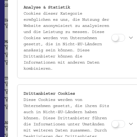
GEONAMES
Analyse & Statistik
Cookies dieser Kategorie
ermöglichen es uns, die Nutzung der
DATIERUNG
Website anonymisiert zu analysieren
2. Hälfte 19. Jh.
und die Leistung zu messen. Diese
Cookies werden von Unternehmen
MATERIAL
gesetzt, die in Nicht-EU-Ländern
Irdenware
ansässig sein können. Diese
Ton
Drittanbieter können die
Informationen mit anderen Daten
Glasur
kombinieren.
TECHNIK
gedreht (Keramik)
engobiert (Keramik)
Drittanbieter Cookies
Diese Cookies werden von
Spritzdekor (Keramik)
Unternehmen gesetzt, die ihren Sitz
glasiert, farblos (Keramik)
auch in Nicht-EU-Ländern haben
können. Diese Drittanbieter führen
ABBILDUNG
die Informationen unter Umständen
Flecken
mit weiteren Daten zusammen. Durch
Deaktivieren der Drittanbieter
Marmorierung