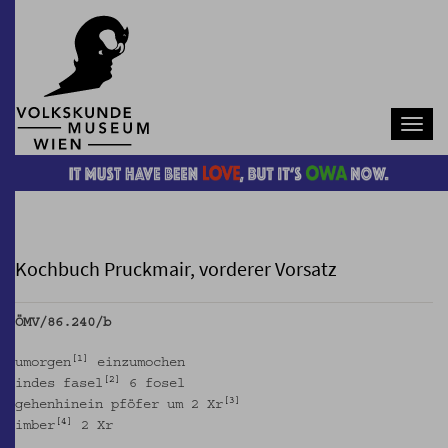
Navb
Kochbuch Pruckmair, vorderer Vorsatz
ÖMV/86.240/b
1
umorgen
einzumochen
2
indes fasel
6 fosel
3
gehenhinein pföfer um 2 Xr
4
imber
2 Xr