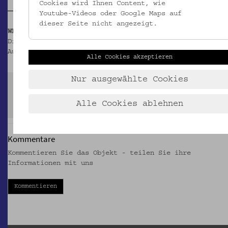
Cookies wird Ihnen Content, wie
Youtube-Videos oder Google Maps auf
dieser Seite nicht angezeigt.
WEITERFÜHRENDE INFORMATIONEN
Die im Kochbuch verwendeten küchentechnischen
Ausdrücke können sie in diesem
Glossar
nachschlagen.
Alle Cookies akzeptieren
Nur ausgewählte Cookies
Hier gibt es das vollständige Kochbuch als
Download
.
Alle Cookies ablehnen
Kommentare
Kommentieren Sie das Objekt - teilen Sie ihre
Informationen mit uns
Kommentieren