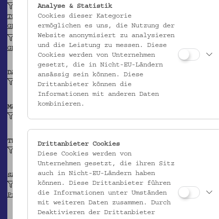
Analyse & Statistik
Niederösterreich
Cookies dieser Kategorie
TGN
ermöglichen es uns, die Nutzung der
GEONAMES
Website anonymisiert zu analysieren
Hainstetten (?)
und die Leistung zu messen. Diese
GEONAMES
Cookies werden von Unternehmen
gesetzt, die in Nicht-EU-Ländern
DATIERUNG
ansässig sein können. Diese
2. Hälfte 18. Jh.
Drittanbieter können die
Informationen mit anderen Daten
kombinieren.
MATERIAL
Papier
TECHNIK
Drittanbieter Cookies
handgeschrieben
Diese Cookies werden von
Unternehmen gesetzt, die ihren Sitz
auch in Nicht-EU-Ländern haben
SAMMLUNG
können. Diese Drittanbieter führen
Kochbücher aus der Handschriftensammlung:
die Informationen unter Umständen
Pruckmair, Antonia
mit weiteren Daten zusammen. Durch
Deaktivieren der Drittanbieter