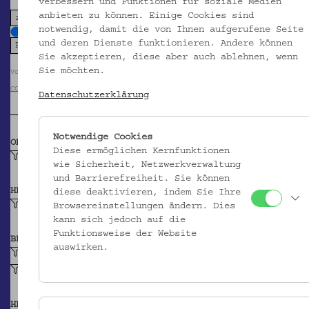
verbessern und Funktionen für soziale Medien
anbieten zu können. Einige Cookies sind
zoom in
zoom out
notwendig, damit die von Ihnen aufgerufene Seite
und deren Dienste funktionieren. Andere können
Sie akzeptieren, diese aber auch ablehnen, wenn
Sie möchten.
Volkskundemuseum Wien / Foto: Birgit&Peter Kainz, faksimile digital
CC BY-NC-SA
Datenschutzerklärung
Notwendige Cookies
OBJEKTKLASSE
Diese ermöglichen Kernfunktionen
Kochbuch
wie Sicherheit, Netzwerkverwaltung
und Barrierefreiheit. Sie können
HERSTELLER/IN
diese deaktivieren, indem Sie Ihre
Pruckmair, Antonia
Browsereinstellungen ändern. Dies
kann sich jedoch auf die
Funktionsweise der Website
BEITRAGENDE/R
auswirken.
Huber, Hermine
Sicard von Sicardsburg, Theresia
HERKUNFT