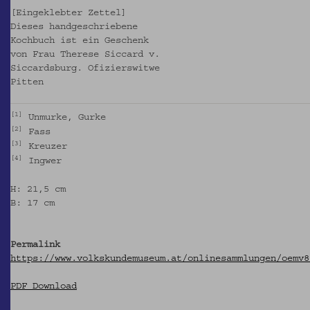
[Eingeklebter Zettel]
Dieses handgeschriebene
Kochbuch ist ein Geschenk
von Frau Therese Siccard v.
Siccardsburg. Ofizierswitwe
Pitten
1
Unmurke, Gurke
2
Fass
3
Kreuzer
4
Ingwer
H: 21,5 cm
B: 17 cm
Permalink
https://www.volkskundemuseum.at/onlinesammlungen/oemv8
PDF Download