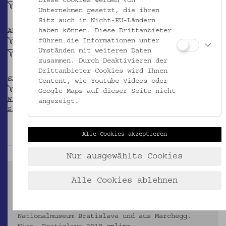
Diese Cookies werden von
gestickt
Unternehmen gesetzt, die ihren
Sitz auch in Nicht-EU-Ländern
haben können. Diese Drittanbieter
ABBILDUNG
führen die Informationen unter
Eichenlaub mit Eichel
Umständen mit weiteren Daten
Gämse
zusammen. Durch Deaktivieren der
Drittanbieter Cookies wird Ihnen
SAMMLUNG
Content, wie Youtube-Videos oder
Schatzgeschichten aus dem Volkskundemuseum
Google Maps auf dieser Seite nicht
Wien (Treasures - EU-Projekt INTERREG V-A
angezeigt.
Slowakei-Österreich)
Alle Cookies akzeptieren
Nur ausgewählte Cookies
AUSSTELLUNGSKATALOG
Alle Cookies ablehnen
Auf die Schätze, fertig, los! Eine Reise um die
Werte. Schatzgeschichten aus dem
Volkskundemuseum Wien, dem Slowakischen
Nationalmuseum Bratislava und aus Marchegg.