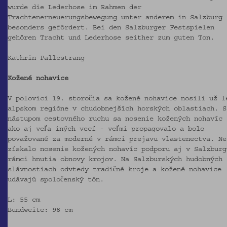
wurde die Lederhose im Rahmen der
Trachtenerneuerungsbewegung unter anderem in Salzburg
besonders gefördert. Bei den Salzburger Festspielen
gehören Tracht und Lederhose seither zum guten Ton.
Kathrin Pallestrang
Kožené nohavice
V polovici 19. storočia sa kožené nohavice nosili už l
alpskom regióne v chudobnejších horských oblastiach. S
nástupom cestovného ruchu sa nosenie kožených nohavíc 
ako aj veľa iných vecí - veľmi propagovalo a bolo
považované za moderné v rámci prejavu vlastenectva. Ne
získalo nosenie kožených nohavíc podporu aj v Salzburg
rámci hnutia obnovy krojov. Na Salzburských hudobných
slávnostiach odvtedy tradičné kroje a kožené nohavice
udávajú spoločenský tón.
L: 55 cm
Bundweite: 98 cm