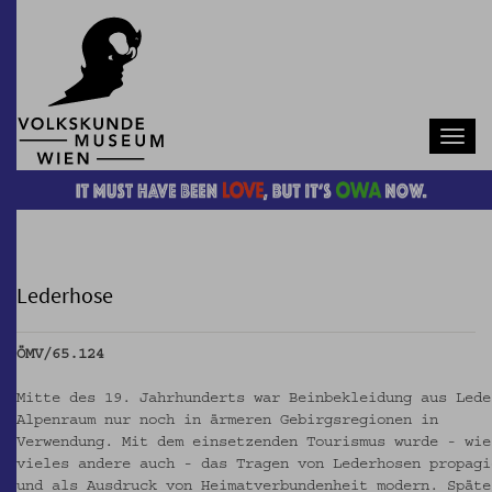
Navb
Lederhose
ÖMV/65.124
Mitte des 19. Jahrhunderts war Beinbekleidung aus Lede
Alpenraum nur noch in ärmeren Gebirgsregionen in
Verwendung. Mit dem einsetzenden Tourismus wurde - wie
vieles andere auch - das Tragen von Lederhosen propagi
und als Ausdruck von Heimatverbundenheit modern. Späte