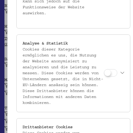
kann sich jedoch auf die
BEITRAGENDE/R
Funktionsweise der Website
Bayerischer Trachtenverein Schliersee (Wien)
auswirken.
HERKUNFT
St. Johann im Pongau
TGN
Analyse & Statistik
GEONAMES
Cookies dieser Kategorie
ermöglichen es uns, die Nutzung
DATIERUNG
der Website anonymisiert zu
20. Jh.
analysieren und die Leistung zu
messen. Diese Cookies werden von
Unternehmen gesetzt, die in Nicht-
MATERIAL
EU-Ländern ansässig sein können.
Hirschleder
Diese Drittanbieter können die
Baumwolle
Informationen mit anderen Daten
kombinieren.
TECHNIK
gegerbt (Leder)
gefärbt (Leder)
Drittanbieter Cookies
genäht