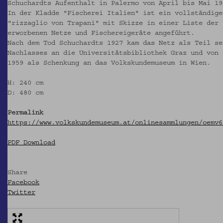
Schuchardts Aufenthalt in Palermo von April bis Mai 19
In der Kladde "Fischerei Italien" ist ein vollständige
"rizzaglio von Trapani" mit Skizze in einer Liste der
erworbenen Netze und Fischereigeräte angeführt.
Nach dem Tod Schuchardts 1927 kam das Netz als Teil se
Nachlasses an die Universitätsbibliothek Graz und von 
1959 als Schenkung an das Volkskundemuseum in Wien.
H: 240 cm
D: 480 cm
Permalink
https://www.volkskundemuseum.at/onlinesammlungen/oemv6
PDF Download
Share
Facebook
Twitter