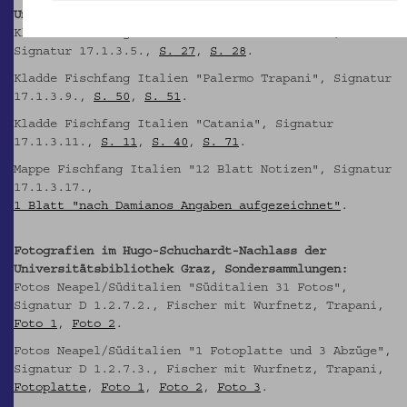
Universitätsbibliothek Graz, Sondersammlungen:
Kladde Fischfang Italien "Fischerei Italien",
Signatur 17.1.3.5.,
S. 27
,
S. 28
.
Kladde Fischfang Italien "Palermo Trapani", Signatur
17.1.3.9.,
S. 50
,
S. 51
.
Kladde Fischfang Italien "Catania", Signatur
17.1.3.11.,
S. 11
,
S. 40
,
S. 71
.
Mappe Fischfang Italien "12 Blatt Notizen", Signatur
17.1.3.17.,
1 Blatt "nach Damianos Angaben aufgezeichnet"
.
Fotografien im Hugo-Schuchardt-Nachlass der
Universitätsbibliothek Graz, Sondersammlungen:
Fotos Neapel/Süditalien "Süditalien 31 Fotos",
Signatur D 1.2.7.2., Fischer mit Wurfnetz, Trapani,
Foto 1
,
Foto 2
.
Fotos Neapel/Süditalien "1 Fotoplatte und 3 Abzüge",
Signatur D 1.2.7.3., Fischer mit Wurfnetz, Trapani,
Fotoplatte
,
Foto 1
,
Foto 2
,
Foto 3
.