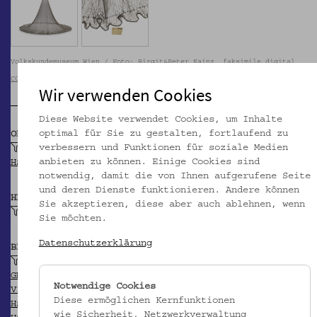
Volkskundemuseum Wien / Foto: Birgit&Peter Kainz, faksimile digital
CC BY-NC-SA
Wir verwenden Cookies
Diese Website verwendet Cookies, um Inhalte
optimal für Sie zu gestalten, fortlaufend zu
OBJEKTKLASSE
verbessern und Funktionen für soziale Medien
Wurfnetz
anbieten zu können. Einige Cookies sind
HSA-Thesaurus
notwendig, damit die von Ihnen aufgerufene Seite
und deren Dienste funktionieren. Andere können
HERSTELLER/IN
Sie akzeptieren, diese aber auch ablehnen, wenn
Unbekannt
Sie möchten.
Datenschutzerklärung
BEITRAGENDE/R
Schuchardt, Hugo
GND
Notwendige Cookies
VIAF
Diese ermöglichen Kernfunktionen
HSA
wie Sicherheit, Netzwerkverwaltung