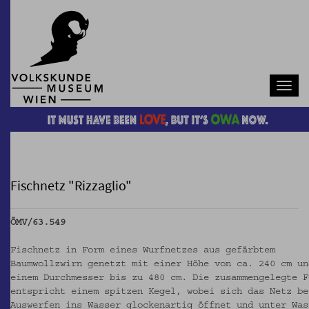
Navb
Fischnetz "Rizzaglio"
ÖMV/63.549
Fischnetz in Form eines Wurfnetzes aus gefärbtem
Baumwollzwirn genetzt mit einer Höhe von ca. 240 cm un
einem Durchmesser bis zu 480 cm. Die zusammengelegte F
entspricht einem spitzen Kegel, wobei sich das Netz be
Auswerfen ins Wasser glockenartig öffnet und unter Was