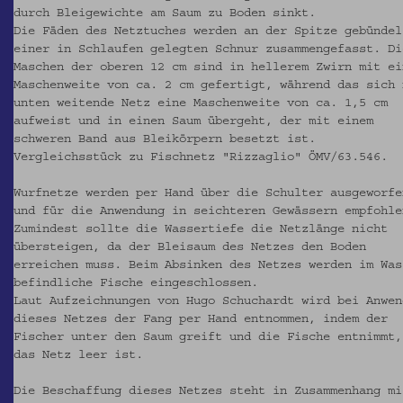
durch Bleigewichte am Saum zu Boden sinkt.
Die Fäden des Netztuches werden an der Spitze gebündel
einer in Schlaufen gelegten Schnur zusammengefasst. Di
Maschen der oberen 12 cm sind in hellerem Zwirn mit ei
Maschenweite von ca. 2 cm gefertigt, während das sich 
unten weitende Netz eine Maschenweite von ca. 1,5 cm
aufweist und in einen Saum übergeht, der mit einem
schweren Band aus Bleikörpern besetzt ist.
Vergleichsstück zu Fischnetz "Rizzaglio" ÖMV/63.546.
Wurfnetze werden per Hand über die Schulter ausgeworfe
und für die Anwendung in seichteren Gewässern empfohle
Zumindest sollte die Wassertiefe die Netzlänge nicht
übersteigen, da der Bleisaum des Netzes den Boden
erreichen muss. Beim Absinken des Netzes werden im Was
befindliche Fische eingeschlossen.
Laut Aufzeichnungen von Hugo Schuchardt wird bei Anwen
dieses Netzes der Fang per Hand entnommen, indem der
Fischer unter den Saum greift und die Fische entnimmt,
das Netz leer ist.
Die Beschaffung dieses Netzes steht in Zusammenhang mi