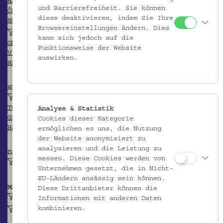
HSA-Thesaurus
und Barrierefreiheit. Sie können
ÖBL
diese deaktivieren, indem Sie Ihre
NDB/ADB
Browsereinstellungen ändern. Dies
Universitätsbibliothek Graz
kann sich jedoch auf die
GND
Funktionsweise der Website
VIAF
auswirken.
HSA-Thesaurus
HERKUNFT
Trapani
TGN
Analyse & Statistik
GEONAMES
Cookies dieser Kategorie
HSA-Thesaurus
ermöglichen es uns, die Nutzung
der Website anonymisiert zu
analysieren und die Leistung zu
DATIERUNG
messen. Diese Cookies werden von
Ende 19. Jh.
Unternehmen gesetzt, die in Nicht-
EU-Ländern ansässig sein können.
MATERIAL
Diese Drittanbieter können die
Baumwollzwirn
Informationen mit anderen Daten
kombinieren.
Blei