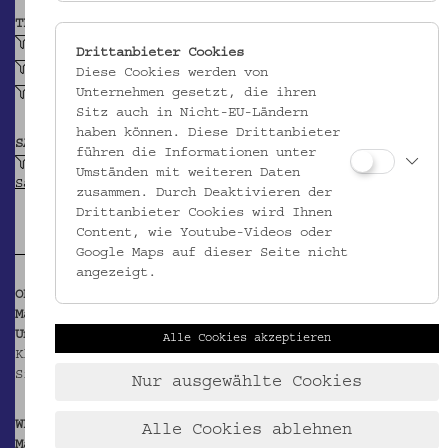
TECHNIK
gefärbt (Textil)
Drittanbieter Cookies
genetzt
Diese Cookies werden von
Unternehmen gesetzt, die ihren
gegossen (Metall)
Sitz auch in Nicht-EU-Ländern
haben können. Diese Drittanbieter
SAMMLUNG
führen die Informationen unter
Schuchardt, Hugo: Belegsammlung zur
Umständen mit weiteren Daten
Sachwortforschung
zusammen. Durch Deaktivieren der
Drittanbieter Cookies wird Ihnen
Content, wie Youtube-Videos oder
Google Maps auf dieser Seite nicht
angezeigt.
OBJEKT WIRD ZITIERT IN
Manuskripte im Hugo-Schuchardt-Nachlass der
Universitätsbibliothek Graz, Sondersammlungen:
Alle Cookies akzeptieren
Kladde Fischfang Italien "Fischerei Italien",
Signatur 17.1.3.5.,
S. 41
.
Nur ausgewählte Cookies
WEITERFÜHRENDE INFORMATIONEN
Alle Cookies ablehnen
Manuskripte im Hugo-Schuchardt-Nachlass der