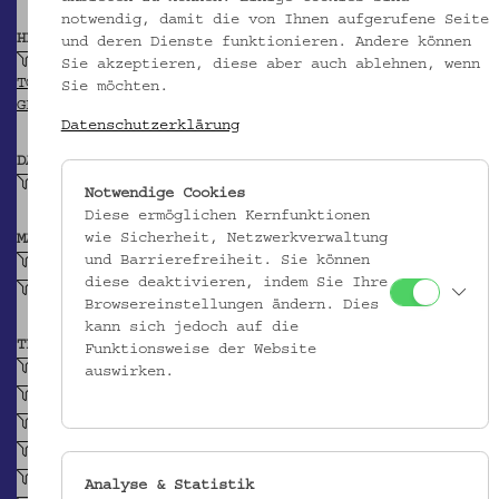
notwendig, damit die von Ihnen aufgerufene Seite
HERKUNFT
und deren Dienste funktionieren. Andere können
Gmünd
Sie akzeptieren, diese aber auch ablehnen, wenn
TGN
Sie möchten.
GEONAMES
Datenschutzerklärung
DATIERUNG
1914-1915
Notwendige Cookies
Diese ermöglichen Kernfunktionen
wie Sicherheit, Netzwerkverwaltung
MATERIAL
und Barrierefreiheit. Sie können
Zellulosische Faser
diese deaktivieren, indem Sie Ihre
Baumwollgarn
Browsereinstellungen ändern. Dies
kann sich jedoch auf die
TECHNIK
Funktionsweise der Website
Leinwandbindiges Gewebe
auswirken.
Stickarbeit
Schlingstich
Spannstich, freier
Schrägstich
Analyse & Statistik