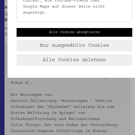
Content, wie Youtube-Videos oder
Google Maps auf dieser Seite nicht
Ausstellung:
angezeigt.
"Arbeiten ruthenischer Flüchtlinge im Ersten
Weltkrieg: Stick- und Knüpfmusterstücke"
von 30. April bis 2. November 2014 im
Alle Cookies akzeptieren
Österreichischen Museum für Volkskunde
Nur ausgewählte Cookies
AUSSTELLUNGSKATALOG:
Pallestrang, Kathrin (Hg.): Stick- und
Alle Cookies ablehnen
Knüpfmuster ruthenischer Flüchtlinge im Ersten
Weltkrieg. Aus der Sammlung des
Volkskundemuseums Wien. Wien 2014 (= Objekte im
Fokus 4).
Mit Beiträgen von:
Kathrin Pallestrang: Musterungen - Textile
Volkskunst der "Ruthenen" Galiziens bis zum
Ersten Weltkrieg im Spiegel von
Volkskunstforschung und Nationalismus.
Julie Thorpe: Der rote Faden der Vertreibung:
Österreich-Ungarns Flüchtlinge im Ersten