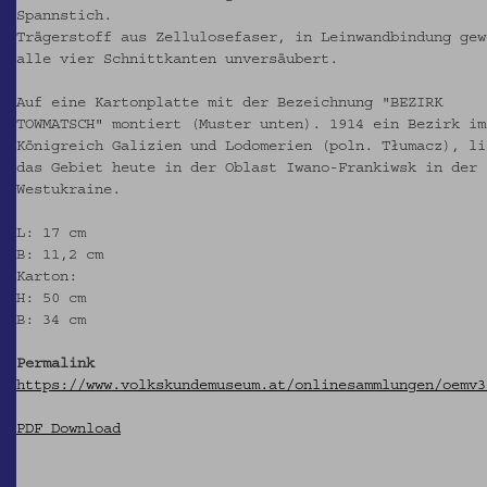
Spannstich.
Trägerstoff aus Zellulosefaser, in Leinwandbindung gew
alle vier Schnittkanten unversäubert.
Auf eine Kartonplatte mit der Bezeichnung "BEZIRK
TOWMATSCH" montiert (Muster unten). 1914 ein Bezirk im
Königreich Galizien und Lodomerien (poln. Tłumacz), li
das Gebiet heute in der Oblast Iwano-Frankiwsk in der
Westukraine.
L: 17 cm
B: 11,2 cm
Karton:
H: 50 cm
B: 34 cm
Permalink
https://www.volkskundemuseum.at/onlinesammlungen/oemv3
PDF Download