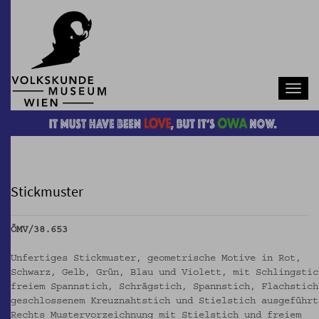
Navb
Stickmuster
ÖMV/38.653
Unfertiges Stickmuster, geometrische Motive in Rot,
Schwarz, Gelb, Grün, Blau und Violett, mit Schlingstic
freiem Spannstich, Schrägstich, Spannstich, Flachstich
geschlossenem Kreuznahtstich und Stielstich ausgeführt
Rechts Mustervorzeichnung mit Stielstich und freiem