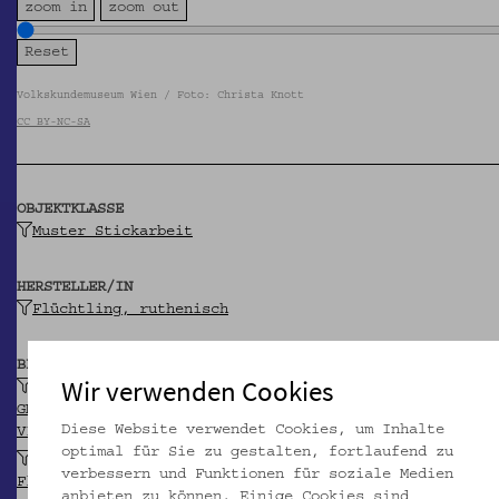
zoom in
zoom out
Volkskundemuseum Wien / Foto: Christa Knott
CC BY-NC-SA
OBJEKTKLASSE
Muster Stickarbeit
HERSTELLER/IN
Flüchtling, ruthenisch
BEITRAGENDE/R
Wir verwenden Cookies
k.k. Ministerium des Innern
GND
Diese Website verwendet Cookies, um Inhalte
VIAF
optimal für Sie zu gestalten, fortlaufend zu
Verwertungsstelle für Sachgüter der
verbessern und Funktionen für soziale Medien
Flüchtlingsfürsorge
anbieten zu können. Einige Cookies sind