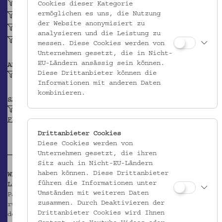
Spannstich
Cookies dieser Kategorie
ermöglichen es uns, die Nutzung
Flachstich
der Website anonymisiert zu
Kreuznahtstich, geschlossener
analysieren und die Leistung zu
Stielstich
messen. Diese Cookies werden von
Unternehmen gesetzt, die in Nicht-
EU-Ländern ansässig sein können.
ABBILDUNG
Diese Drittanbieter können die
Geometrisches Motiv
Informationen mit anderen Daten
kombinieren.
SAMMLUNG
Stick- und Knüpfmuster ruthenischer
Flüchtlinge im Ersten Weltkrieg
Drittanbieter Cookies
Diese Cookies werden von
Unternehmen gesetzt, die ihren
Sitz auch in Nicht-EU-Ländern
haben können. Diese Drittanbieter
WEITERFÜHRENDE INFORMATIONEN
führen die Informationen unter
Literatur:
Umständen mit weiteren Daten
Pallestrang, Kathrin (Hg.): Stick- und Knüpfmuster
zusammen. Durch Deaktivieren der
ruthenischer Flüchtlinge im Ersten Weltkrieg. Aus
Drittanbieter Cookies wird Ihnen
der Sammlung des Volkskundemuseums Wien. Wien 2014.