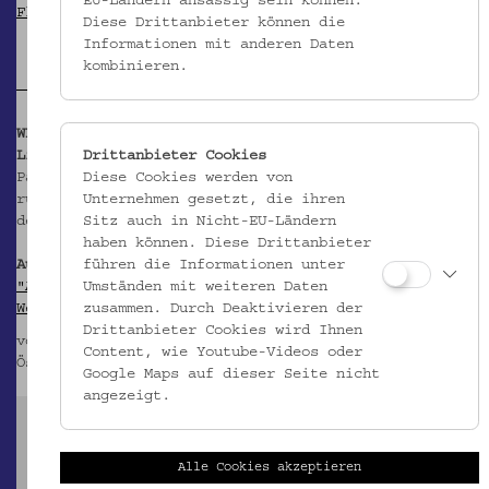
EU-Ländern ansässig sein können.
Flüchtlinge im Ersten Weltkrieg
Diese Drittanbieter können die
Informationen mit anderen Daten
kombinieren.
WEITERFÜHRENDE INFORMATIONEN
Literatur:
Drittanbieter Cookies
Pallestrang, Kathrin (Hg.): Stick- und Knüpfmuster
Diese Cookies werden von
ruthenischer Flüchtlinge im Ersten Weltkrieg. Aus
Unternehmen gesetzt, die ihren
der Sammlung des Volkskundemuseums Wien. Wien 2014.
Sitz auch in Nicht-EU-Ländern
haben können. Diese Drittanbieter
Ausstellung:
führen die Informationen unter
"Arbeiten ruthenischer Flüchtlinge im Ersten
Umständen mit weiteren Daten
Weltkrieg: Stick- und Knüpfmusterstücke"
zusammen. Durch Deaktivieren der
Drittanbieter Cookies wird Ihnen
von 30. April bis 2. November 2014 im
Content, wie Youtube-Videos oder
Österreichischen Museum für Volkskunde
Google Maps auf dieser Seite nicht
angezeigt.
AUSSTELLUNGSKATALOG:
Pallestrang, Kathrin (Hg.): Stick- und
Alle Cookies akzeptieren
Knüpfmuster ruthenischer Flüchtlinge im Ersten