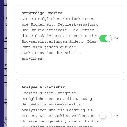
GEONAMES
Notwendige Cookies
DATIERUNG
Diese ermöglichen Kernfunktionen
1914-1915
wie Sicherheit, Netzwerkverwaltung
und Barrierefreiheit. Sie können
diese deaktivieren, indem Sie Ihre
MATERIAL
Browsereinstellungen ändern. Dies
Zellulosische Faser
kann sich jedoch auf die
Baumwollgarn
Funktionsweise der Website
auswirken.
TECHNIK
Leinwandbindiges Gewebe
Stickarbeit
Flachstich
Analyse & Statistik
Cookies dieser Kategorie
ermöglichen es uns, die Nutzung
ABBILDUNG
der Website anonymisiert zu
Geometrisches Motiv
analysieren und die Leistung zu
messen. Diese Cookies werden von
SAMMLUNG
Unternehmen gesetzt, die in Nicht-
Stick- und Knüpfmuster ruthenischer