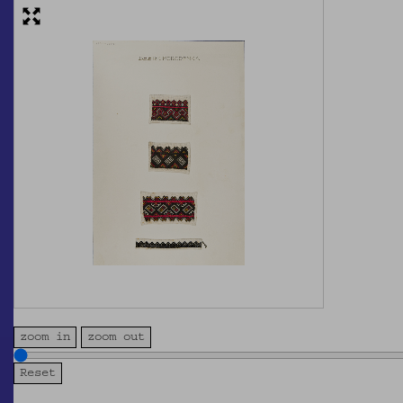
zoom in
zoom out