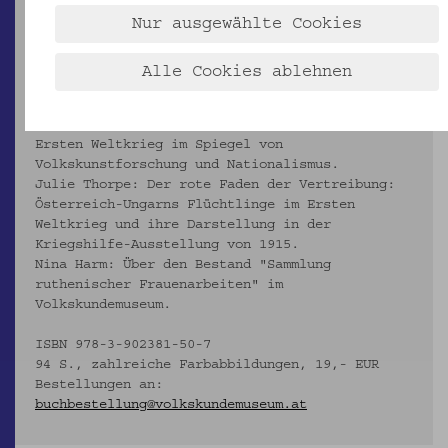
Weltkrieg. Aus der Sammlung des
Nur ausgewählte Cookies
Volkskundemuseums Wien. Wien 2014 (= Objekte im
Fokus 4).
Alle Cookies ablehnen
Mit Beiträgen von:
Kathrin Pallestrang: Musterungen - Textile
Volkskunst der "Ruthenen" Galiziens bis zum
Ersten Weltkrieg im Spiegel von
Volkskunstforschung und Nationalismus.
Julie Thorpe: Der rote Faden der Vertreibung:
Österreich-Ungarns Flüchtlinge im Ersten
Weltkrieg und ihre Darstellung in der
Kriegshilfe-Ausstellung von 1915.
Nina Harm: Über den Bestand "Sammlung
ruthenischer Frauenarbeiten" im
Volkskundemuseum.
ISBN 978-3-902381-50-7
94 S., zahlreiche Farbabbildungen, 19,- EUR
Bestellungen an:
buchbestellung@volkskundemuseum.at