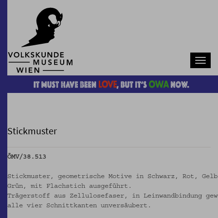
Navb
Stickmuster
ÖMV/38.513
Stickmuster, geometrische Motive in Schwarz, Rot, Gelb
Grün, mit Flachstich ausgeführt.
Trägerstoff aus Zellulosefaser, in Leinwandbindung gew
alle vier Schnittkanten unversäubert.