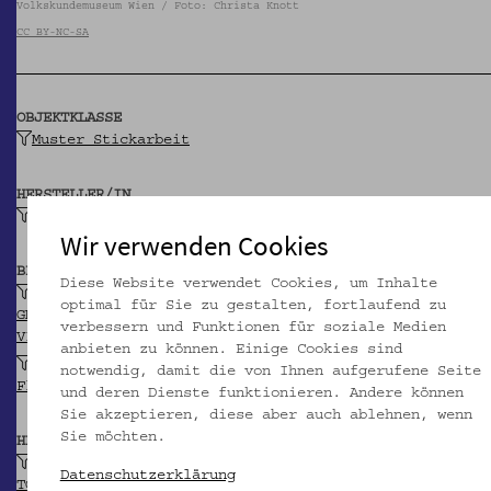
Volkskundemuseum Wien / Foto: Christa Knott
CC BY-NC-SA
OBJEKTKLASSE
Muster Stickarbeit
HERSTELLER/IN
Flüchtling, ruthenisch
Wir verwenden Cookies
BEITRAGENDE/R
Diese Website verwendet Cookies, um Inhalte
k.k. Ministerium des Innern
optimal für Sie zu gestalten, fortlaufend zu
GND
verbessern und Funktionen für soziale Medien
VIAF
anbieten zu können. Einige Cookies sind
Verwertungsstelle für Sachgüter der
notwendig, damit die von Ihnen aufgerufene Seite
Flüchtlingsfürsorge
und deren Dienste funktionieren. Andere können
Sie akzeptieren, diese aber auch ablehnen, wenn
Sie möchten.
HERKUNFT
Gmünd
Datenschutzerklärung
TGN