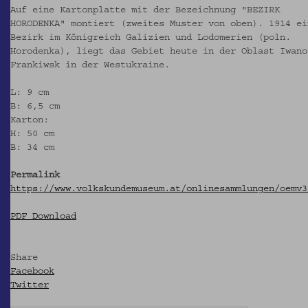
Auf eine Kartonplatte mit der Bezeichnung "BEZIRK
HORODENKA" montiert (zweites Muster von oben). 1914 ei
Bezirk im Königreich Galizien und Lodomerien (poln.
Horodenka), liegt das Gebiet heute in der Oblast Iwano
Frankiwsk in der Westukraine.
L: 9 cm
B: 6,5 cm
Karton:
H: 50 cm
B: 34 cm
Permalink
https://www.volkskundemuseum.at/onlinesammlungen/oemv3
PDF Download
Share
Facebook
Twitter