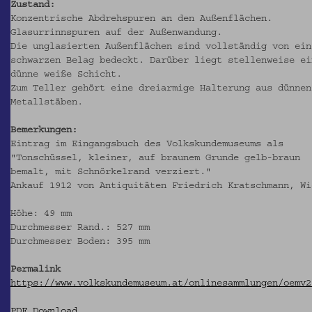
Zustand:
Konzentrische Abdrehspuren an den Außenflächen.
Glasurrinnspuren auf der Außenwandung.
Die unglasierten Außenflächen sind vollständig von ein
schwarzen Belag bedeckt. Darüber liegt stellenweise ei
dünne weiße Schicht.
Zum Teller gehört eine dreiarmige Halterung aus dünnen
Metallstäben.
Bemerkungen:
Eintrag im Eingangsbuch des Volkskundemuseums als
"Tonschüssel, kleiner, auf braunem Grunde gelb-braun
bemalt, mit Schnörkelrand verziert."
Ankauf 1912 von Antiquitäten Friedrich Kratschmann, Wi
Höhe: 49 mm
Durchmesser Rand.: 527 mm
Durchmesser Boden: 395 mm
Permalink
https://www.volkskundemuseum.at/onlinesammlungen/oemv2
PDF Download