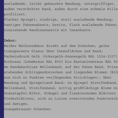
ausladende, leicht gebauchte Wandung; untergriffiger,
außen verstärkter Rand, außen durch eine schmale Rille
profiliert.
Flacher Spiegel; niedrige, steil ausladende Wandung;
kantiger Fahnenabsatz; breite, flach ausladende Fahne;
einziehende Randinnenseite mit Innenkante.
Dekor:
Weißer Malhorndekor direkt auf dem Scherben; gelbe
transparente Glasur über Innenflächen und Rand;
Farbeindruck Gelb (Ockergelb-Sonnengelb RAL 1024-1037)
Rotbraun (Lehmbraun RAL 8003 bis Kastanienbraun RAL 80
Am Randabschluss Wellenband; auf der Fahne Band, Fries
stehenden Schlingendreiecken und liegenden Blumen (Blü
aus sich zu Punkten verjüngenden Strichlagen); über
Wandung und Spiegelrand Band; im Spiegel Streifenband,
Wellenband, Streifenband, mittig großflächige Blume mi
Granatapfel-Blüte, Stängel und flankierenden Blättern 
Fiederblättern, sich zu Linien erweiternden Punktereih
und Zweigen.
Orangebrauner Scherben.