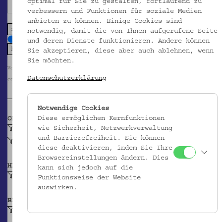
optimal für Sie zu gestalten, fortlaufend zu
verbessern und Funktionen für soziale Medien
anbieten zu können. Einige Cookies sind
zoom in
zoom out
notwendig, damit die von Ihnen aufgerufene Seite
und deren Dienste funktionieren. Andere können
Sie akzeptieren, diese aber auch ablehnen, wenn
Sie möchten.
Volkskundemuseum Wien / Foto: Dorothea von Miller
Datenschutzerklärung
CC BY-NC-SA
Notwendige Cookies
Diese ermöglichen Kernfunktionen
OBJEKTKLASSE
wie Sicherheit, Netzwerkverwaltung
Teller (Keramik)
und Barrierefreiheit. Sie können
Krapfenteller
diese deaktivieren, indem Sie Ihre
Browsereinstellungen ändern. Dies
HERSTELLER/IN
kann sich jedoch auf die
Unbekannt
Funktionsweise der Website
auswirken.
BEITRAGENDE/R
Kratschmann, Friedrich