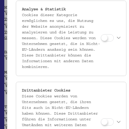
HERKUNFT
Analyse & Statistik
Pustertal, Südtirol
Cookies dieser Kategorie
TGN
ermöglichen es uns, die Nutzung
Südtirol (Provinz)
der Website anonymisiert zu
TGN
analysieren und die Leistung zu
GEONAMES
messen. Diese Cookies werden von
Unternehmen gesetzt, die in Nicht-
EU-Ländern ansässig sein können.
DATIERUNG
Diese Drittanbieter können die
Um 1800
Informationen mit anderen Daten
kombinieren.
MATERIAL
Irdenware
Ton
Drittanbieter Cookies
Glasur
Diese Cookies werden von
Unternehmen gesetzt, die ihren
TECHNIK
Sitz auch in Nicht-EU-Ländern
gedreht (Keramik)
haben können. Diese Drittanbieter
führen die Informationen unter
Malhornmalerei (Keramik)
Umständen mit weiteren Daten
glasiert, farbigtransparent (Keramik)