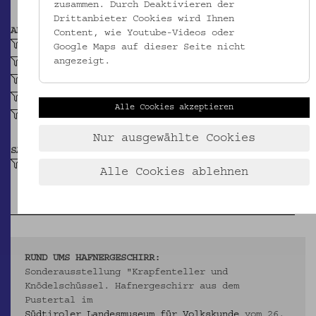
zusammen. Durch Deaktivieren der
Drittanbieter Cookies wird Ihnen
ABBILDUNG
Content, wie Youtube-Videos oder
Wellenlinie
Google Maps auf dieser Seite nicht
angezeigt.
Dreieck
Blume, stilisiert
Streifenförmiges Motiv
Alle Cookies akzeptieren
Granatapfel
Nur ausgewählte Cookies
SAMMLUNG
Hafnergeschirr aus dem Pustertal
Alle Cookies ablehnen
RUND UMS HAFNERGESCHIRR:
Sonderausstellung "Krapfenteller und
Knödelschüssel. Hafnergeschirr aus dem
Pustertal im
Südtiroler Landesmuseum für Volkskunde
vom 26.