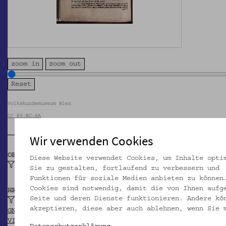
zoom in
zoom out
Volkskundemuseum Wien
CC BY-NC-SA
Wir verwenden Cookies
OBJEKTKLASSE
Diese Website verwendet Cookies, um Inhalte opti
Hauspostille, evangelische
Sie zu gestalten, fortlaufend zu verbessern und
Funktionen für soziale Medien anbieten zu können
Cookies sind notwendig, damit die von Ihnen aufg
HERSTELLER/IN
Seite und deren Dienste funktionieren. Andere kö
Luther, Martin
akzeptieren, diese aber auch ablehnen, wenn Sie 
GND
VIAF