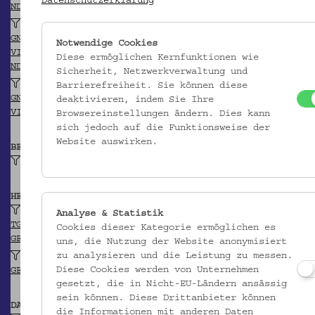
Datenschutzerklärung
NDB/ADB
Poach, Andreas (?)
GND
Notwendige Cookies
VIAF
Diese ermöglichen Kernfunktionen wie
NDB/ADB
Sicherheit, Netzwerkverwaltung und
Richtzenhan, Donat (?)
Barrierefreiheit. Sie können diese
GND
deaktivieren, indem Sie Ihre
VIAF
Browsereinstellungen ändern. Dies kann
sich jedoch auf die Funktionsweise der
Website auswirken.
BEITRAGENDE/R
Hausotter, Alexander
HERKUNFT
Jena (?)
Analyse & Statistik
TGN
Cookies dieser Kategorie ermöglichen es
GEONAMES
uns, die Nutzung der Website anonymisiert
zu analysieren und die Leistung zu messen.
Kravařsko (Region)
Diese Cookies werden von Unternehmen
GEONAMES
gesetzt, die in Nicht-EU-Ländern ansässig
sein können. Diese Drittanbieter können
DATIERUNG
die Informationen mit anderen Daten