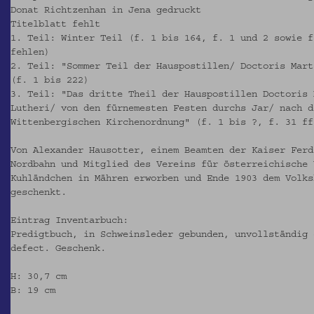
Donat Richtzenhan in Jena gedruckt
Titelblatt fehlt
1. Teil: Winter Teil (f. 1 bis 164, f. 1 und 2 sowie f
fehlen)
2. Teil: "Sommer Teil der Hauspostillen/ Doctoris Mart
(f. 1 bis 222)
3. Teil: "Das dritte Theil der Hauspostillen Doctoris 
Lutheri/ von den fürnemesten Festen durchs Jar/ nach d
Wittenbergischen Kirchenordnung" (f. 1 bis ?, f. 31 ff
Von Alexander Hausotter, einem Beamten der Kaiser Ferd
Nordbahn und Mitglied des Vereins für österreichische 
Kuhländchen in Mähren erworben und Ende 1903 dem Volks
geschenkt.
Eintrag Inventarbuch:
Predigtbuch, in Schweinsleder gebunden, unvollständig 
defect. Geschenk.
H: 30,7 cm
B: 19 cm