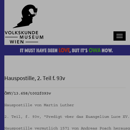
Navb
Hauspostille, 2. Teil f. 93v
ÖMV/13.658/t002f093v
Hauspostille von Martin Luther
2. Teil, f. 93v, "Predigt vber das Euangelium Luce XV.
Hauspostille vermutlich 1571 von Andreas Poach herausg