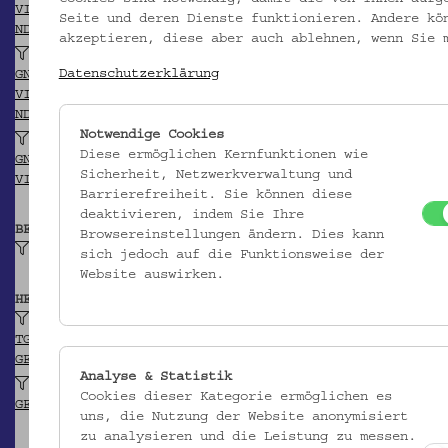
VIAF
Seite und deren Dienste funktionieren. Andere kö
NDB/ADB
akzeptieren, diese aber auch ablehnen, wenn Sie 
Poach, Andreas (?)
Datenschutzerklärung
GND
VIAF
NDB/ADB
Notwendige Cookies
Richtzenhan, Donat (?)
Diese ermöglichen Kernfunktionen wie
GND
Sicherheit, Netzwerkverwaltung und
VIAF
Barrierefreiheit. Sie können diese
deaktivieren, indem Sie Ihre
BEITRAGENDE/R
Browsereinstellungen ändern. Dies kann
Hausotter, Alexander
sich jedoch auf die Funktionsweise der
Website auswirken.
HERKUNFT
Jena (?)
TGN
GEONAMES
Analyse & Statistik
Kravařsko (Region)
Cookies dieser Kategorie ermöglichen es
GEONAMES
uns, die Nutzung der Website anonymisiert
zu analysieren und die Leistung zu messen.