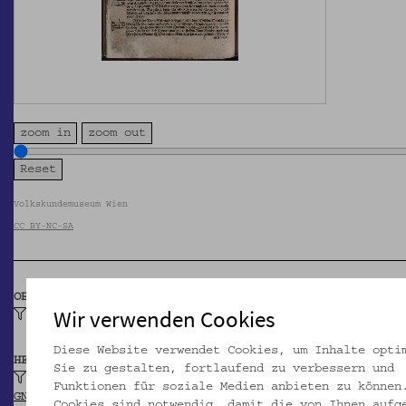
zoom in
zoom out
Volkskundemuseum Wien
CC BY-NC-SA
OBJEKTKLASSE
Wir verwenden Cookies
Hauspostille, evangelische
Diese Website verwendet Cookies, um Inhalte opti
HERSTELLER/IN
Sie zu gestalten, fortlaufend zu verbessern und
Luther, Martin
Funktionen für soziale Medien anbieten zu können
GND
Cookies sind notwendig, damit die von Ihnen aufg