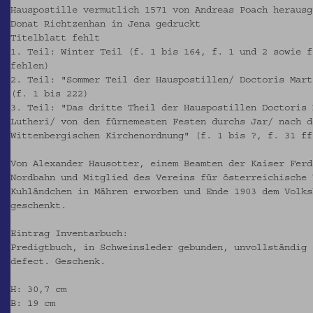
Hauspostille vermutlich 1571 von Andreas Poach herausg
Donat Richtzenhan in Jena gedruckt
Titelblatt fehlt
1. Teil: Winter Teil (f. 1 bis 164, f. 1 und 2 sowie f
fehlen)
2. Teil: "Sommer Teil der Hauspostillen/ Doctoris Mart
(f. 1 bis 222)
3. Teil: "Das dritte Theil der Hauspostillen Doctoris 
Lutheri/ von den fürnemesten Festen durchs Jar/ nach d
Wittenbergischen Kirchenordnung" (f. 1 bis ?, f. 31 ff
Von Alexander Hausotter, einem Beamten der Kaiser Ferd
Nordbahn und Mitglied des Vereins für österreichische 
Kuhländchen in Mähren erworben und Ende 1903 dem Volks
geschenkt.
Eintrag Inventarbuch:
Predigtbuch, in Schweinsleder gebunden, unvollständig 
defect. Geschenk.
H: 30,7 cm
B: 19 cm