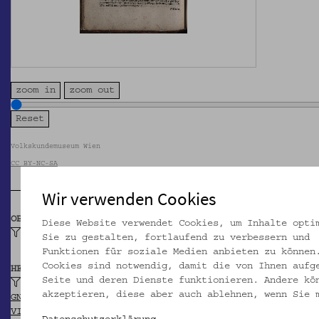
zoom in
zoom out
Volkskundemuseum Wien
CC BY-NC-SA
Wir verwenden Cookies
OBJEKTKLASSE
Diese Website verwendet Cookies, um Inhalte opti
Hauspostille, evangelische
Sie zu gestalten, fortlaufend zu verbessern und
Funktionen für soziale Medien anbieten zu können
Cookies sind notwendig, damit die von Ihnen aufg
HERSTELLER/IN
Seite und deren Dienste funktionieren. Andere kö
Luther, Martin
akzeptieren, diese aber auch ablehnen, wenn Sie 
GND
VIAF