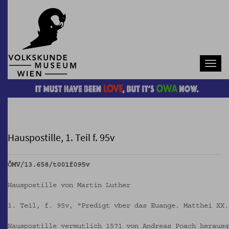
Navb
Hauspostille, 1. Teil f. 95v
ÖMV/13.658/t001f095v
Hauspostille von Martin Luther
1. Teil, f. 95v, "Predigt vber das Euange. Matthei XX.
Hauspostille vermutlich 1571 von Andreas Poach herausg