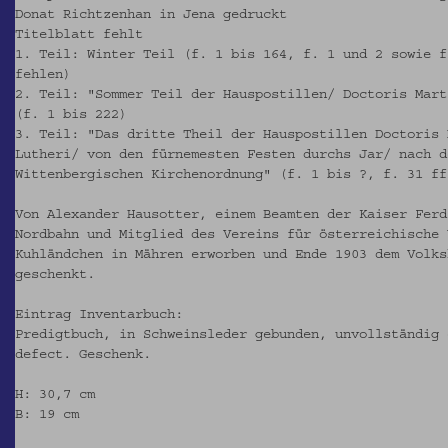
Donat Richtzenhan in Jena gedruckt
Titelblatt fehlt
1. Teil: Winter Teil (f. 1 bis 164, f. 1 und 2 sowie f
fehlen)
2. Teil: "Sommer Teil der Hauspostillen/ Doctoris Mart
(f. 1 bis 222)
3. Teil: "Das dritte Theil der Hauspostillen Doctoris 
Lutheri/ von den fürnemesten Festen durchs Jar/ nach d
Wittenbergischen Kirchenordnung" (f. 1 bis ?, f. 31 ff
Von Alexander Hausotter, einem Beamten der Kaiser Ferd
Nordbahn und Mitglied des Vereins für österreichische 
Kuhländchen in Mähren erworben und Ende 1903 dem Volks
geschenkt.
Eintrag Inventarbuch:
Predigtbuch, in Schweinsleder gebunden, unvollständig 
defect. Geschenk.
H: 30,7 cm
B: 19 cm