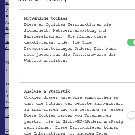
Datenschutzerklärung
NDB/ADB
Poach, Andreas (?)
GND
Notwendige Cookies
VIAF
Diese ermöglichen Kernfunktionen wie
NDB/ADB
Sicherheit, Netzwerkverwaltung und
Richtzenhan, Donat (?)
Barrierefreiheit. Sie können diese
GND
deaktivieren, indem Sie Ihre
VIAF
Browsereinstellungen ändern. Dies kann
sich jedoch auf die Funktionsweise der
Website auswirken.
BEITRAGENDE/R
Hausotter, Alexander
HERKUNFT
Jena (?)
Analyse & Statistik
TGN
Cookies dieser Kategorie ermöglichen es
GEONAMES
uns, die Nutzung der Website anonymisiert
zu analysieren und die Leistung zu messen.
Kravařsko (Region)
Diese Cookies werden von Unternehmen
GEONAMES
gesetzt, die in Nicht-EU-Ländern ansässig
sein können. Diese Drittanbieter können
DATIERUNG
die Informationen mit anderen Daten