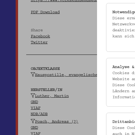
https://www.volkskundemuseum.at/onlinesamml
Notwendig
PDF Download
Diese erm
Netzwerkv
deaktivie
Share
kann sich
Facebook
Twitter
Analyse &
OBJEKTKLASSE
Cookies d
Hauspostille, evangelische
Website a
Diese Coo
HERSTELLER/IN
Ländern a
Luther, Martin
Informati
GND
VIAF
NDB/ADB
Poach, Andreas (?)
Drittanbi
GND
Diese Coo
VIAF
auch in N