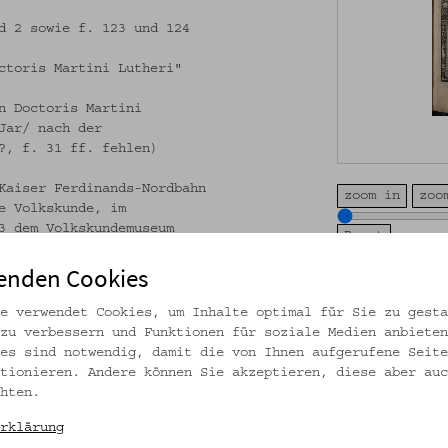
d 2 sowie f. 123 und 124
ctoris Martini Lutheri"
n Doctoris Martini
Jar/ nach der
?, f. 31 ff. fehlen)
Kaiser Ferdinands-Nordbahn
zoom in
zoo
e Volkskunde, im
3 dem Volkskundemuseum
enden Cookies
Volkskundemuseum W
CC BY-NC-SA
ollständig erhalten, sehr
e verwendet Cookies, um Inhalte optimal für Sie zu gesta
zu verbessern und Funktionen für soziale Medien anbieten
es sind notwendig, damit die von Ihnen aufgerufene Seite
tionieren. Andere können Sie akzeptieren, diese aber auc
hten.
rklärung