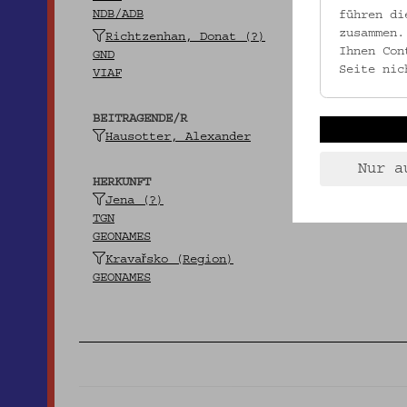
NDB/ADB
führen di
zusammen.
Richtzenhan, Donat (?)
Ihnen Con
GND
Seite nic
VIAF
BEITRAGENDE/R
Hausotter, Alexander
Nur a
HERKUNFT
Jena (?)
TGN
GEONAMES
Kravařsko (Region)
GEONAMES