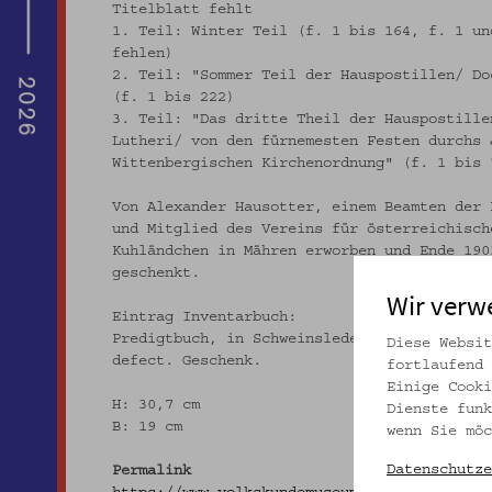
Titelblatt fehlt
1. Teil: Winter Teil (f. 1 bis 164, f. 1 un
fehlen)
2. Teil: "Sommer Teil der Hauspostillen/ Do
(f. 1 bis 222)
3. Teil: "Das dritte Theil der Hauspostille
Lutheri/ von den fürnemesten Festen durchs 
Wittenbergischen Kirchenordnung" (f. 1 bis 
Von Alexander Hausotter, einem Beamten der 
und Mitglied des Vereins für österreichisch
Kuhländchen in Mähren erworben und Ende 190
geschenkt.
Wir verw
Eintrag Inventarbuch:
Predigtbuch, in Schweinsleder gebunden, unv
Diese Websit
defect. Geschenk.
fortlaufend 
Einige Cooki
H: 30,7 cm
Dienste funk
B: 19 cm
wenn Sie möc
Datenschutze
Permalink