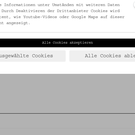
ABBILDUNG
e Informationen unter Umständen mit weiteren Daten
Biblisches Ereignis
 Durch Deaktivieren der Drittanbieter Cookies wird
tent, wie Youtube-Videos oder Google Maps auf dieser
ht angezeigt.
SAMMLUNG
Gedrucktes: Hauspostille v
Alle Cookies akzeptieren
usgewählte Cookies
Alle Cookies abl