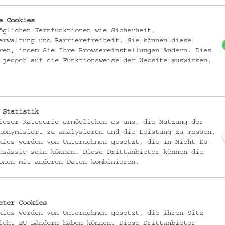
ungen/oemv13658_t001f048r
e Cookies
öglichen Kernfunktionen wie Sicherheit,
erwaltung und Barrierefreiheit. Sie können diese
ren, indem Sie Ihre Browsereinstellungen ändern. Dies
 jedoch auf die Funktionsweise der Website auswirken.
 Statistik
DATIERUNG
ieser Kategorie ermöglichen es uns, die Nutzung der
Vermutlich 1571
nonymisiert zu analysieren und die Leistung zu messen.
kies werden von Unternehmen gesetzt, die in Nicht-EU-
MATERIAL
nsässig sein können. Diese Drittanbieter können die
Papier
onen mit anderen Daten kombinieren.
TECHNIK
Buchdruck
eter Cookies
Holzschnitt
kies werden von Unternehmen gesetzt, die ihren Sitz
icht-EU-Ländern haben können. Diese Drittanbieter