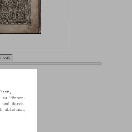
m out
ien
lten,
 zu können.
 und deren
h ablehnen,