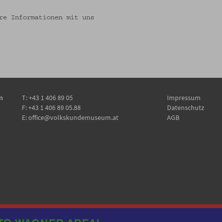
re Informationen mit uns
n
T:
+43 1 406 89 05
Impressum
F: +43 1 406 89 05.88
Datenschutz
E:
office@volkskundemuseum.at
AGB