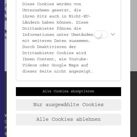
Diese Cookies werden von
Zum Newsletter:
Unternehmen gesetzt, die
HIER anmelden &
ihren Sitz auch in Nicht-EU-
informiert bleiben!
Ländern haben können. Diese
Drittanbieter führen die
Mostothek
@ OWA
Informationen unter Umständen
Mai-Sep: Dienstags, 17 Uhr
mit weiteren Daten zusammen.
Durch Deaktivieren der
Drittanbieter Cookies wird
Ihnen Content, wie Youtube-
Videos oder Google Maps auf
dieser Seite nicht angezeigt.
Alle Cookies akzeptieren
Nur ausgewählte Cookies
Volkskundemuseum Wien
Alle Cookies ablehnen
Otto Wagner Areal
Pavillon 1
Baumgartner Höhe 1