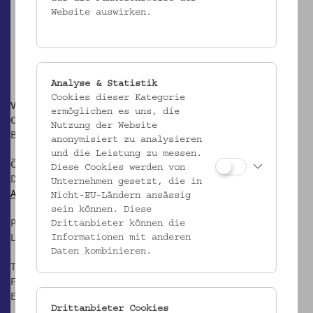
Website auswirken.
Analyse & Statistik
Cookies dieser Kategorie
Volkskundemuseum Wien
ermöglichen es uns, die
Otto Wagner Areal, Pavillon 1
Nutzung der Website
Baumgartner Höhe 1, 1140 Wien
anonymisiert zu analysieren
und die Leistung zu messen.
Öffnungszeiten:
Diese Cookies werden von
Di-Fr: 10-17 Uhr
Unternehmen gesetzt, die in
Anfahrt
Nicht-EU-Ländern ansässig
sein können. Diese
Postanschrift:
Drittanbieter können die
Laudongasse 15-19, 1080 Wien
Informationen mit anderen
Daten kombinieren.
T: +43 1 406 89 05
F: +43 1 406 89 05.88
E:
office@volkskundemuseum.at
Drittanbieter Cookies