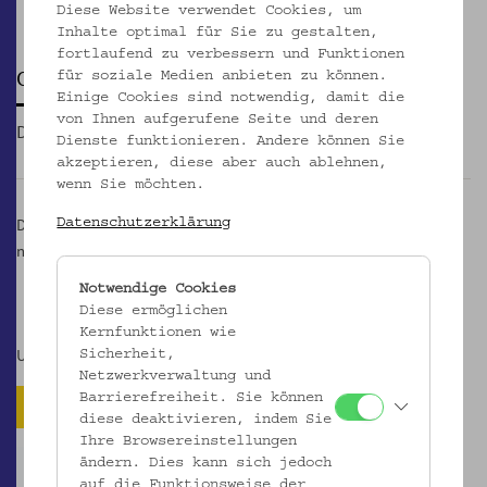
Pause
Diese Website verwendet Cookies, um
Inhalte optimal für Sie zu gestalten,
fortlaufend zu verbessern und Funktionen
ONLINE
für soziale Medien anbieten zu können.
Einige Cookies sind notwendig, damit die
von Ihnen aufgerufene Seite und deren
Die Ausgaben der ÖZV online lesen
Dienste funktionieren. Andere können Sie
akzeptieren, diese aber auch ablehnen,
wenn Sie möchten.
Die ÖZV ist mit Erscheinen des gedruckten Heftes auch online
Datenschutzerklärung
nutzbar:
oezv.volkskundemuseum.at
Notwendige Cookies
Diese ermöglichen
Kernfunktionen wie
Unterstützt durch
Sicherheit,
Netzwerkverwaltung und
Barrierefreiheit. Sie können
diese deaktivieren, indem Sie
Ihre Browsereinstellungen
ändern. Dies kann sich jedoch
auf die Funktionsweise der