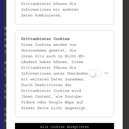
Drittanbieter können die
Informationen mit anderen
Daten kombinieren.
Volkskundemuseum Wien
Otto Wagner Areal
Pavillon 1
Drittanbieter Cookies
Baumgartner Höhe 1
Diese Cookies werden von
1140 Wien
Unternehmen gesetzt, die
ihren Sitz auch in Nicht-EU-
Postanschrift:
Ländern haben können. Diese
Laudongasse 15-19
Drittanbieter führen die
1080 Wien
Informationen unter Umständen
mit weiteren Daten zusammen.
T:
+43 1 406 89 05
Durch Deaktivieren der
F: +43 1 406 89 05.88
Drittanbieter Cookies wird
E:
office@volkskundemuseum.at
Ihnen Content, wie Youtube-
Videos oder Google Maps auf
Impressum
dieser Seite nicht angezeigt.
Datenschutz
AGB
Alle Cookies akzeptieren