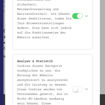
Kernfunktionen wie
Ausstellung 40 Jahre Wiener Frauenhäuser im
A
Sicherheit,
Volkskundemuseum Wien. Foto: kollektiv
V
Netzwerkverwaltung und
fischka/kramar © Volkskundemuseum Wien
Barrierefreiheit. Sie können
Pause
diese deaktivieren, indem Sie
Ihre Browsereinstellungen
ändern. Dies kann sich jedoch
ÖFFENTLICHE FÜHRUNG
auf die Funktionsweise der
40 Jahre Wiener Frauenhäuser und Testimony
Website auswirken.
So, 29.04.2018, 15:00
Kosten: Eintritt + € 4,- Führungstarif
Analyse & Statistik
Cookies dieser Kategorie
ermöglichen es uns, die
Nutzung der Website
anonymisiert zu analysieren
und die Leistung zu messen.
Diese Cookies werden von
Unternehmen gesetzt, die in
Nicht-EU-Ländern ansässig
sein können. Diese