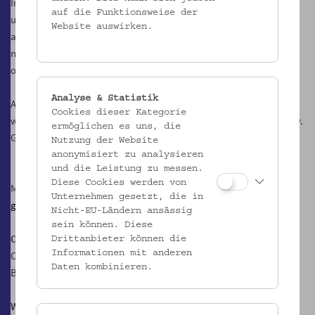
Im Sortiment befinden sich nicht nur gekelterter Obstmost, Cider
auf die Funktionsweise der
und (Perl-)Schaumwein, sondern auch ein Dutzend erlesener Säfte,
Website auswirken.
alle auf Ausgangsbasis von Äpfeln und Birnen, angefangen vom
naturtrüben Apfelsaft, über Mischsäfte, etwa mit Karotten, Holler
oder Quitte bis hin zum reinsortigen Hirschbirnensaft.
Analyse & Statistik
Abschließend noch ein Wort zum Thema Essen: In der Mostothek
Cookies dieser Kategorie
wird keines angeboten, daher die Mostjause selber mitnehmen bzw.
ermöglichen es uns, die
Grillgut, denn es steht ein Griller zur Verfügung.
Nutzung der Website
anonymisiert zu analysieren
und die Leistung zu messen.
Diese Cookies werden von
Most/Kontakt:
most@gesoks.net
Unternehmen gesetzt, die in
gesoks.net
Nicht-EU-Ländern ansässig
sein können. Diese
Ort:
Drittanbieter können die
Informationen mit anderen
Otto Wagner Areal, Pavillon 1
Daten kombinieren.
Baumgartner Höhe 1, 1140 Wien
Wann: