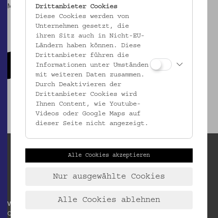
Mai-Sep: Dienstags, 17 Uhr (bei Schönwetter)
Drittanbieter Cookies
Diese Cookies werden von
Unternehmen gesetzt, die
ihren Sitz auch in Nicht-EU-
Ländern haben können. Diese
Drittanbieter führen die
Informationen unter Umständen
mit weiteren Daten zusammen.
Durch Deaktivieren der
Drittanbieter Cookies wird
Ihnen Content, wie Youtube-
Videos oder Google Maps auf
dieser Seite nicht angezeigt.
Alle Cookies akzeptieren
Nur ausgewählte Cookies
Alle Cookies ablehnen
Volkskundemuseum Wien
Otto Wagner Areal