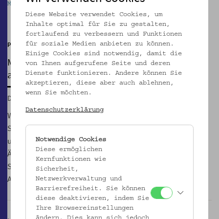
Mostothek im Volkskundemuseum Wien
Pause
Diese Website verwendet Cookies, um
Inhalte optimal für Sie zu gestalten,
fortlaufend zu verbessern und Funktionen
Pavillon 1 @ Otto Wagner Areal
für soziale Medien anbieten zu können.
Einige Cookies sind notwendig, damit die
MOSTOTHEK
von Ihnen aufgerufene Seite und deren
am Otto Wagner Areal
Dienste funktionieren. Andere können Sie
akzeptieren, diese aber auch ablehnen,
wenn Sie möchten.
Di, 04.08.2026, 17:00
Datenschutzerklärung
Wir sind GeSOKS, Gesellschaft für Streuobstkulturen und
Supplementäres, Wiens erster und einziger Mostverein. Bei
uns werden Säfte, Moste, Cider und Sprudelvarianten aus
Notwendige Cookies
Diese ermöglichen
Äpfeln und Birnen geschmacklich verhandelt. Von Mai bis
Kernfunktionen wie
September, immer dienstags ab 17 Uhr am Otto Wagner
Sicherheit,
Areal, Pav. 1. – nur bei Schönwetter!
Netzwerkverwaltung und
Barrierefreiheit. Sie können
diese deaktivieren, indem Sie
Ihre Browsereinstellungen
ändern. Dies kann sich jedoch