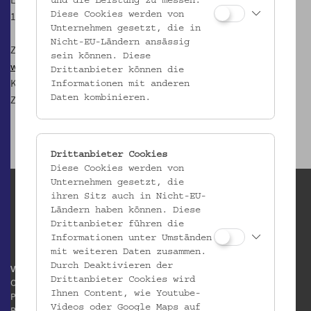
und die Leistung zu messen.
1080 Wien
Diese Cookies werden von
Unternehmen gesetzt, die in
Nicht-EU-Ländern ansässig
Zur
Mostothek im Volkskundemuseum Wien
sein können. Diese
www.gesoks.net
Drittanbieter können die
Kontakt:
most@gesoks.net
Informationen mit anderen
Zudem findet man die GeSOKS auf
Facebook
Daten kombinieren.
Drittanbieter Cookies
Diese Cookies werden von
Unternehmen gesetzt, die
ihren Sitz auch in Nicht-EU-
Ländern haben können. Diese
Drittanbieter führen die
Informationen unter Umständen
mit weiteren Daten zusammen.
Durch Deaktivieren der
Volkskundemuseum Wien
Drittanbieter Cookies wird
Otto Wagner Areal
Ihnen Content, wie Youtube-
Pavillon 1
Videos oder Google Maps auf
Baumgartner Höhe 1