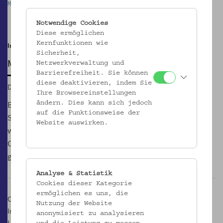
Mostothek im Volkskundemuseum Wien
M
Pause
Notwendige Cookies
Diese ermöglichen
Kernfunktionen wie
Im Innenhof | noch bis 29.10.
Sicherheit,
MOSTOTHEK
Netzwerkverwaltung und
Barrierefreiheit. Sie können
diese deaktivieren, indem Sie
Di, 19.11.2019, 17:00
Ihre Browsereinstellungen
Bei der GeSOKS, Gesellschaft für Streuobstkulturen und
ändern. Dies kann sich jedoch
auf die Funktionsweise der
Supplementäres, Wiens erstem und einzigen Mostverein,
Website auswirken.
werden jeden Dienstag von 17.00 bis 21.00 Uhr Säfte, Moste,
Cider und Sprudelvarianten aus Äpfeln und Birnen
geschmacklich verhandelt.
Analyse & Statistik
Cookies dieser Kategorie
ermöglichen es uns, die
Ort:
Nutzung der Website
Innenhof des Volkskundemuseum Wien
anonymisiert zu analysieren
Laudongasse Tor 19