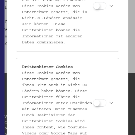
und die Leistung zu messen.
1080 Wien
Diese Cookies werden von
Unternehmen gesetzt, die in
Nicht-EU-Ländern ansässig
Zur
Mostothek im Volkskundemuseum Wien
sein können. Diese
www.gesoks.net
Drittanbieter können die
Kontakt:
most@gesoks.net
Informationen mit anderen
Zudem findet man die GeSOKS auf
Facebook
Daten kombinieren.
Drittanbieter Cookies
Diese Cookies werden von
Unternehmen gesetzt, die
ihren Sitz auch in Nicht-EU-
Ländern haben können. Diese
Drittanbieter führen die
Informationen unter Umständen
mit weiteren Daten zusammen.
Durch Deaktivieren der
Volkskundemuseum Wien
Drittanbieter Cookies wird
Otto Wagner Areal
Ihnen Content, wie Youtube-
Pavillon 1
Videos oder Google Maps auf
Baumgartner Höhe 1