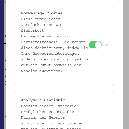
Mostothek im Volkskundemuseum Wien
M
Pause
Notwendige Cookies
Diese ermöglichen
Kernfunktionen wie
Im Innenhof | noch bis 29.10.
Sicherheit,
MOSTOTHEK
Netzwerkverwaltung und
Barrierefreiheit. Sie können
diese deaktivieren, indem Sie
Di, 16.07.2019, 17:00
Ihre Browsereinstellungen
Bei der GeSOKS, Gesellschaft für Streuobstkulturen und
ändern. Dies kann sich jedoch
auf die Funktionsweise der
Supplementäres, Wiens erstem und einzigen Mostverein,
Website auswirken.
werden jeden Dienstag von 17.00 bis 21.00 Uhr Säfte, Moste,
Cider und Sprudelvarianten aus Äpfeln und Birnen
geschmacklich verhandelt.
Analyse & Statistik
Cookies dieser Kategorie
ermöglichen es uns, die
Ort:
Nutzung der Website
Innenhof des Volkskundemuseum Wien
anonymisiert zu analysieren
Laudongasse Tor 19