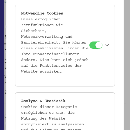
Mostothek im Volkskundemuseum Wien
M
Pause
Notwendige Cookies
Diese ermöglichen
Kernfunktionen wie
Im Innenhof | noch bis 29.10.
Sicherheit,
MOSTOTHEK
Netzwerkverwaltung und
Barrierefreiheit. Sie können
diese deaktivieren, indem Sie
Di, 04.12.2018, 17:00 – 21:00
Ihre Browsereinstellungen
Bei der GeSOKS, Gesellschaft für Streuobstkulturen und
ändern. Dies kann sich jedoch
auf die Funktionsweise der
Supplementäres, Wiens erstem und einzigen Mostverein,
Website auswirken.
werden jeden Dienstag von 17.00 bis 21.00 Uhr Säfte, Moste,
Cider und Sprudelvarianten aus Äpfeln und Birnen
geschmacklich verhandelt.
Analyse & Statistik
Cookies dieser Kategorie
ermöglichen es uns, die
Ort:
Nutzung der Website
Innenhof des Volkskundemuseum Wien
anonymisiert zu analysieren
Laudongasse Tor 19