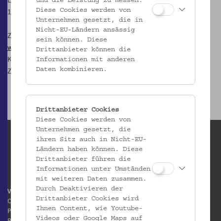
und die Leistung zu messen.
1080 Wien
Diese Cookies werden von
Unternehmen gesetzt, die in
Nicht-EU-Ländern ansässig
Zur
Mostothek im Volkskundemuseum Wien
sein können. Diese
www.gesoks.net
Drittanbieter können die
Kontakt:
most@gesoks.net
Informationen mit anderen
Zudem findet man die GeSOKS auf
Facebook
Daten kombinieren.
Drittanbieter Cookies
Diese Cookies werden von
Unternehmen gesetzt, die
ihren Sitz auch in Nicht-EU-
Ländern haben können. Diese
Drittanbieter führen die
Informationen unter Umständen
mit weiteren Daten zusammen.
Durch Deaktivieren der
Volkskundemuseum Wien
Drittanbieter Cookies wird
Otto Wagner Areal
Ihnen Content, wie Youtube-
Pavillon 1
Videos oder Google Maps auf
Baumgartner Höhe 1