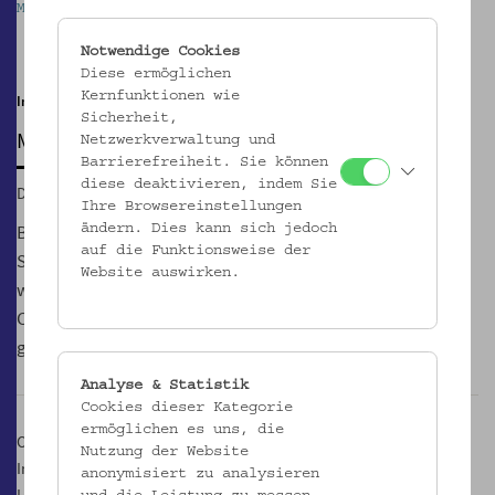
Mostothek im Volkskundemuseum Wien
M
Pause
Notwendige Cookies
Diese ermöglichen
Kernfunktionen wie
Im Innenhof | noch bis 29.10.
Sicherheit,
MOSTOTHEK
Netzwerkverwaltung und
Barrierefreiheit. Sie können
diese deaktivieren, indem Sie
Di, 10.07.2018, 17:00 – 21:00
Ihre Browsereinstellungen
Bei der GeSOKS, Gesellschaft für Streuobstkulturen und
ändern. Dies kann sich jedoch
auf die Funktionsweise der
Supplementäres, Wiens erstem und einzigen Mostverein,
Website auswirken.
werden jeden Dienstag von 17.00 bis 21.00 Uhr Säfte, Moste,
Cider und Sprudelvarianten aus Äpfeln und Birnen
geschmacklich verhandelt.
Analyse & Statistik
Cookies dieser Kategorie
ermöglichen es uns, die
Ort:
Nutzung der Website
Innenhof des Volkskundemuseum Wien
anonymisiert zu analysieren
Laudongasse Tor 19