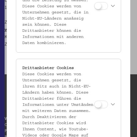
und die Leistung zu messen.
1080 Wien
Diese Cookies werden von
Unternehmen gesetzt, die in
Nicht-EU-Ländern ansässig
Zur
Mostothek im Volkskundemuseum Wien
sein können. Diese
www.gesoks.net
Drittanbieter können die
Kontakt:
most@gesoks.net
Informationen mit anderen
Zudem findet man die GeSOKS auf
Facebook
Daten kombinieren.
Drittanbieter Cookies
Diese Cookies werden von
Unternehmen gesetzt, die
ihren Sitz auch in Nicht-EU-
Ländern haben können. Diese
Drittanbieter führen die
Informationen unter Umständen
mit weiteren Daten zusammen.
Durch Deaktivieren der
Volkskundemuseum Wien
Drittanbieter Cookies wird
Otto Wagner Areal
Ihnen Content, wie Youtube-
Pavillon 1
Videos oder Google Maps auf
Baumgartner Höhe 1