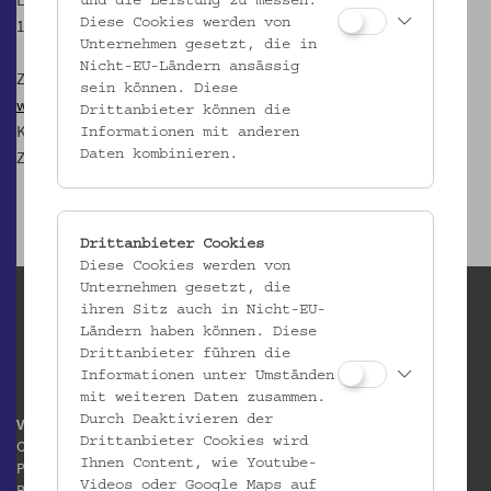
und die Leistung zu messen.
1080 Wien
Diese Cookies werden von
Unternehmen gesetzt, die in
Nicht-EU-Ländern ansässig
Zur
Mostothek im Volkskundemuseum Wien
sein können. Diese
www.gesoks.net
Drittanbieter können die
Kontakt:
most@gesoks.net
Informationen mit anderen
Zudem findet man die GeSOKS auf
Facebook
Daten kombinieren.
Drittanbieter Cookies
Diese Cookies werden von
Unternehmen gesetzt, die
ihren Sitz auch in Nicht-EU-
Ländern haben können. Diese
Drittanbieter führen die
Informationen unter Umständen
mit weiteren Daten zusammen.
Durch Deaktivieren der
Volkskundemuseum Wien
Drittanbieter Cookies wird
Otto Wagner Areal
Ihnen Content, wie Youtube-
Pavillon 1
Videos oder Google Maps auf
Baumgartner Höhe 1