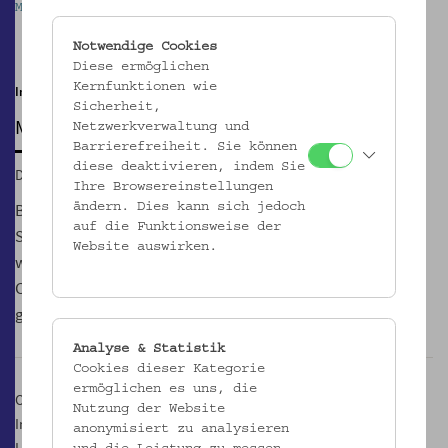
Mostothek im Volkskundemuseum Wien
M
Pause
Notwendige Cookies
Diese ermöglichen
Kernfunktionen wie
Im Innenhof | noch bis 29.10.
Sicherheit,
MOSTOTHEK
Netzwerkverwaltung und
Barrierefreiheit. Sie können
diese deaktivieren, indem Sie
Di, 26.06.2018, 17:00 – 21:00
Ihre Browsereinstellungen
Bei der GeSOKS, Gesellschaft für Streuobstkulturen und
ändern. Dies kann sich jedoch
auf die Funktionsweise der
Supplementäres, Wiens erstem und einzigen Mostverein,
Website auswirken.
werden jeden Dienstag von 17.00 bis 21.00 Uhr Säfte, Moste,
Cider und Sprudelvarianten aus Äpfeln und Birnen
geschmacklich verhandelt.
Analyse & Statistik
Cookies dieser Kategorie
ermöglichen es uns, die
Ort:
Nutzung der Website
Innenhof des Volkskundemuseum Wien
anonymisiert zu analysieren
Laudongasse Tor 19