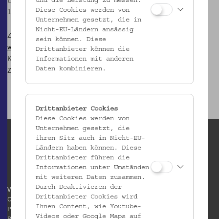
und die Leistung zu messen.
1080 Wien
Diese Cookies werden von
Unternehmen gesetzt, die in
Nicht-EU-Ländern ansässig
Zur
Mostothek im Volkskundemuseum Wien
sein können. Diese
www.gesoks.net
Drittanbieter können die
Kontakt:
most@gesoks.net
Informationen mit anderen
Zudem findet man die GeSOKS auf
Facebook
Daten kombinieren.
Drittanbieter Cookies
Diese Cookies werden von
Unternehmen gesetzt, die
ihren Sitz auch in Nicht-EU-
Ländern haben können. Diese
Drittanbieter führen die
Informationen unter Umständen
mit weiteren Daten zusammen.
Durch Deaktivieren der
Volkskundemuseum Wien
Drittanbieter Cookies wird
Otto Wagner Areal
Ihnen Content, wie Youtube-
Pavillon 1
Videos oder Google Maps auf
Baumgartner Höhe 1