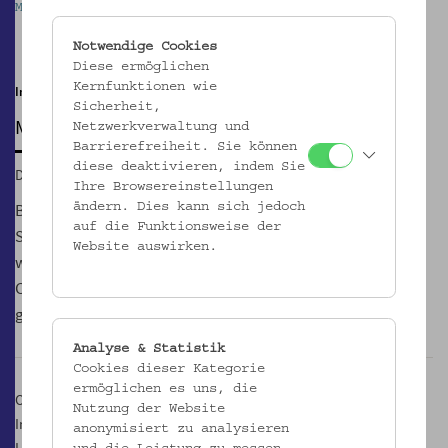
Mostothek im Volkskundemuseum Wien
M
Pause
Notwendige Cookies
Diese ermöglichen
Kernfunktionen wie
Im Innenhof | noch bis 29.10.
Sicherheit,
MOSTOTHEK
Netzwerkverwaltung und
Barrierefreiheit. Sie können
diese deaktivieren, indem Sie
Di, 12.06.2018, 17:00 – 21:00
Ihre Browsereinstellungen
Bei der GeSOKS, Gesellschaft für Streuobstkulturen und
ändern. Dies kann sich jedoch
auf die Funktionsweise der
Supplementäres, Wiens erstem und einzigen Mostverein,
Website auswirken.
werden jeden Dienstag von 17.00 bis 21.00 Uhr Säfte, Moste,
Cider und Sprudelvarianten aus Äpfeln und Birnen
geschmacklich verhandelt.
Analyse & Statistik
Cookies dieser Kategorie
ermöglichen es uns, die
Ort:
Nutzung der Website
Innenhof des Volkskundemuseum Wien
anonymisiert zu analysieren
Laudongasse Tor 19