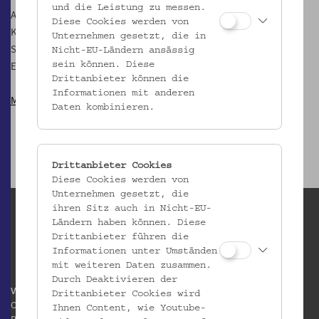
und die Leistung zu messen.
Ausschank ab 17 Uhr
Diese Cookies werden von
Konzertbeginn: 19 Uhr (bei Schönwetter outdoor, bei
Unternehmen gesetzt, die in
Schlechtwetter indoor)
Nicht-EU-Ländern ansässig
Eintritt: Spende für die Musikerin erbeten
sein können. Diese
Drittanbieter können die
Informationen mit anderen
Mehr zur Mosthothek
Daten kombinieren.
Drittanbieter Cookies
Diese Cookies werden von
Unternehmen gesetzt, die
ihren Sitz auch in Nicht-EU-
Ländern haben können. Diese
Drittanbieter führen die
Informationen unter Umständen
mit weiteren Daten zusammen.
Durch Deaktivieren der
Volkskundemuseum Wien
Drittanbieter Cookies wird
Otto Wagner Areal
Ihnen Content, wie Youtube-