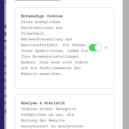
Sibylle Kefer © Mario Lang
Pause
Notwendige Cookies
Diese ermöglichen
MOST & MUSIK LIVE
Kernfunktionen wie
Most & Musik live mit Sibylle Kefer
Sicherheit,
Netzwerkverwaltung und
Barrierefreiheit. Sie können
Do, 13.08.2026, 19:00
diese deaktivieren, indem Sie
Das musikalische Universum der Sibylle Kefer ist ein nicht
Ihre Browsereinstellungen
ändern. Dies kann sich jedoch
enden wollendes. Die Multiinstrumentalistin und Sängerin
auf die Funktionsweise der
wirkte in früheren Jahren vor allem als Begleitmusikerin
Website auswirken.
heimischer Größen – angefangen von den Ausseer
Hardbradler bis hin zu Ernst Molden. Inzwischen spielt sie
auf Augenhöhe als Dialektsongschreiberin unter eigenem
Namen. Pop? Kunstlied? Chanson? Wurscht! Sibylle Kefer
Analyse & Statistik
glänzt in allen Richtungen!
Cookies dieser Kategorie
ermöglichen es uns, die
Nutzung der Website
anonymisiert zu analysieren