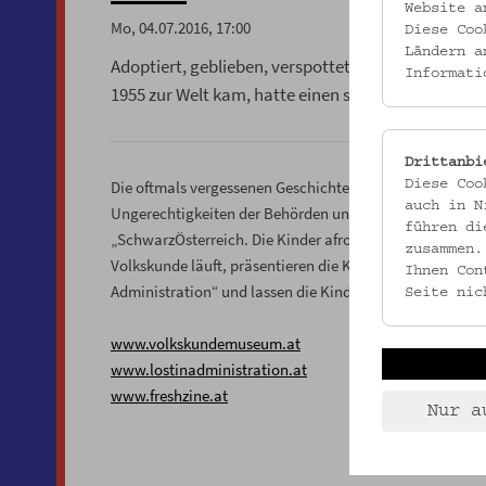
Website a
Mo, 04.07.2016, 17:00
Diese Coo
Ländern a
Adoptiert, geblieben, verspottet – wer als Kind e
Informati
1955 zur Welt kam, hatte einen schweren Start ins
Drittanbi
Die oftmals vergessenen Geschichten dieser sogenannten
Diese Coo
auch in N
Ungerechtigkeiten der Behörden und enorme Stärke im 
führen di
„SchwarzÖsterreich. Die Kinder afroamerikanischer Besa
zusammen.
Volkskunde läuft, präsentieren die Kuratoren Philipp Ro
Ihnen Con
Administration“ und lassen die Kinder von damals erzäh
Seite nic
www.volkskundemuseum.at
www.lostinadministration.at
www.freshzine.at
Nur a