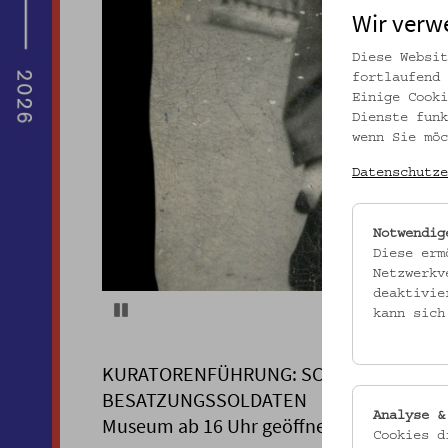
Wir verw
Diese Websit
fortlaufend 
Einige Cooki
Dienste funk
wenn Sie möc
Datenschutze
Notwendig
Diese erm
Netzwerkv
deaktivie
Pause
kann sich
KURATORENFÜHRUNG: SCHWARZÖSTERRE
BESATZUNGSSOLDATEN
Analyse &
Museum ab 16 Uhr geöffnet!
Cookies d