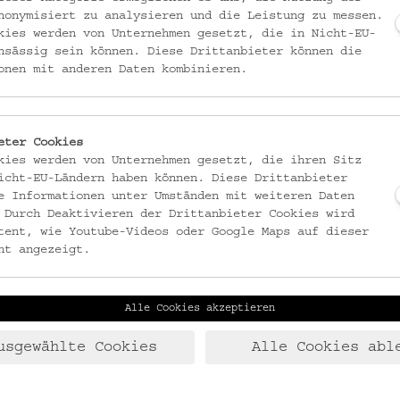
nonymisiert zu analysieren und die Leistung zu messen.
kies werden von Unternehmen gesetzt, die in Nicht-EU-
a führt durch die Ausstellung.
nsässig sein können. Diese Drittanbieter können die
onen mit anderen Daten kombinieren.
eter Cookies
kies werden von Unternehmen gesetzt, die ihren Sitz
icht-EU-Ländern haben können. Diese Drittanbieter
e Informationen unter Umständen mit weiteren Daten
 Durch Deaktivieren der Drittanbieter Cookies wird
tent, wie Youtube-Videos oder Google Maps auf dieser
ht angezeigt.
Alle Cookies akzeptieren
usgewählte Cookies
Alle Cookies abl