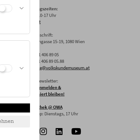
Öffnungszeiten:
Di-Fr: 10-17 Uhr
Anfahrt
Postanschrift:
Laudongasse 15-19, 1080 Wien
T: +43 1 406 89 05
F: +43 1 406 89 05.88
E:
office@volkskundemuseum.at
Zum Newsletter:
HIER anmelden &
informiert bleiben!
Mostothek
@ OWA
Mai-Sep: Dienstags, 17 Uhr
ehnen