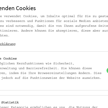
enden Cookies
e verwendet Cookies, um Inhalte optimal für Sie zu gesta
zu verbessern und Funktionen für soziale Medien anbieten
es sind notwendig, damit die von Ihnen aufgerufene Seite
tionieren. Andere können Sie akzeptieren, diese aber auc
hten.
rklärung
e Cookies
öglichen Kernfunktionen wie Sicherheit,
erwaltung und Barrierefreiheit. Sie können diese
ren, indem Sie Ihre Browsereinstellungen ändern. Dies
nnen in Wien“. Foto: kollektiv fischka / Steffi Freynsch
 jedoch auf die Funktionsweise der Website auswirken.
Wien
 Statistik
ieser Kategorie ermöglichen es uns, die Nutzung der