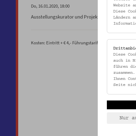
Do, 16.01.2020, 18:00
Website a
Diese Coo
Ausstellungskurator und Projektleiter Georg Trask
Ländern a
Informati
Kosten: Eintritt + € 4,- Führungstarif
Drittanbi
Diese Coo
auch in N
führen di
zusammen.
Ihnen Con
Seite nic
Nur a