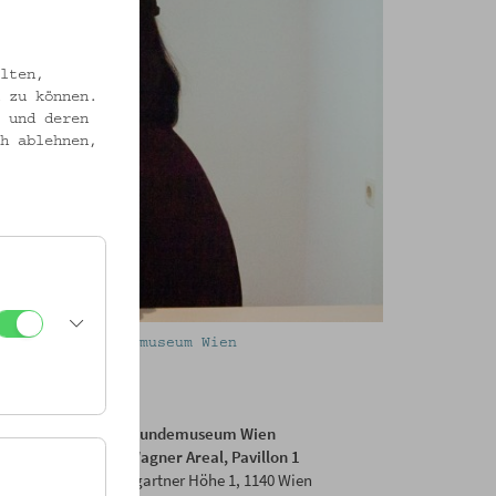
lten,
 zu können.
 und deren
h ablehnen,
lag © Volkskundemuseum Wien
Volkskundemuseum Wien
Otto Wagner Areal, Pavillon 1
Baumgartner Höhe 1, 1140 Wien