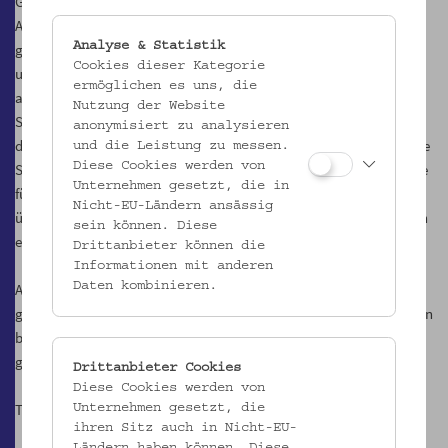
Grottenpavillon und einem Komödienparterre hatte eine größere
Ausdehnung als der heutige Schönbornpark und war Schauplatz
Analyse & Statistik
glanzvoller Feste. Im 19. Jahrhundert wurde das Gebäude auf
Cookies dieser Kategorie
unterschiedlichste Art genutzt. Es diente als Theater, als Gasthaus,
ermöglichen es uns, die
als Bierhalle für Couleurstudenten, als Turnsaal, beherbergte eine
Nutzung der Website
Sargtischlerei, eine Fassbinderwerkstätte, das Oberlandesgericht,
anonymisiert zu analysieren
die Oberstaatsanwaltschaft, das Deutschmeisterschützenkorps, die
und die Leistung zu messen.
Diese Cookies werden von
Städtische Straßenreinigung und von 1872 bis 1897 die Hochschule
Unternehmen gesetzt, die in
für Bodenkultur. 1917 wurde das Palais dem Verein für Volkskunde
Nicht-EU-Ländern ansässig
überlassen, 1920 konnte das Museum hier seine Schausammlungen
sein können. Diese
eröffnen.
Drittanbieter können die
Informationen mit anderen
Daten kombinieren.
Auf unserem Rundgang durch das Gartenpalais Schönborn
gelangen wir vom Kräutergarten in den Wirtschaftstrakt des kleinen
barocken Schlosses. Über die ehemalige Küche und den Herdraum
geht es in die Beletage.
Drittanbieter Cookies
Diese Cookies werden von
Treffpunkt: Foyer
Unternehmen gesetzt, die
ihren Sitz auch in Nicht-EU-
Ländern haben können. Diese