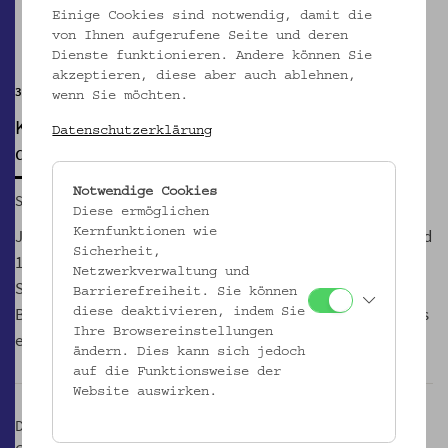
©
Einige Cookies sind notwendig, damit die
Pause
von Ihnen aufgerufene Seite und deren
Dienste funktionieren. Andere können Sie
akzeptieren, diese aber auch ablehnen,
3.12., 10.12., 17.12.
wenn Sie möchten.
KUNSTHISTORISCHE HAUSFÜHRUNGEN
Datenschutzerklärung
durch das Gartenpalais Schönborn
Notwendige Cookies
Sa, 03.12.2016, 15:00
Diese ermöglichen
Johann Lukas von Hildebrandt errichtete zwischen 1706 und
Kernfunktionen wie
Sicherheit,
1715 für den Reichsvizekanzler Friedrich Karl Graf von
Netzwerkverwaltung und
Schönborn ein Gartenpalais. Es gilt als das erste große
Barrierefreiheit. Sie können
Bauwerk Hildebrandts in Wien und neben dem Belvedere als
diese deaktivieren, indem Sie
Ihre Browsereinstellungen
eines der wenigen, das äußerlich kaum verändert wurde.
ändern. Dies kann sich jedoch
auf die Funktionsweise der
Website auswirken.
Der architektonisch reich gestaltete Garten mit Arkadenwand,