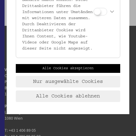
Drittanbieter führen die
Informationen unter Umständen
mit weiteren Daten zusammen.
Durch Deaktivieren der
Drittanbieter Cookies wird
Ihnen Content, wie Youtube-
Videos oder Google Maps auf
dieser Seite nicht angezeigt.
Alle Cookies akzeptieren
Volkskundemuseum Wien
Otto Wagner Areal
Pavillon 1
Nur ausgewählte Cookies
Baumgartner Höhe 1
1140 Wien
Alle Cookies ablehnen
Postanschrift:
Laudongasse 15-19
1080 Wien
T:
+43 1 406 89 05