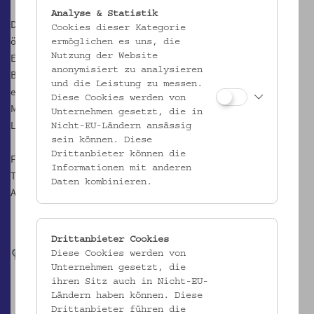
Analyse & Statistik
Du erfährst mehr über diesen Forschungsprozess, der in
Cookies dieser Kategorie
österreichischen Schulen stattfindet. Besonders interessant ist die
ermöglichen es uns, die
Entdeckung von womöglich unleserlichen Schriftzeichen auf den
Nutzung der Website
anonymisiert zu analysieren
Bildern. Mach dich mit der Kurrentschrift vertraut und hinterlasse
und die Leistung zu messen.
einen persönlichen Gruß auf einer Postkarte mit ländlichen
Diese Cookies werden von
Motiven. Im Museum entdeckst du auch Spannendes über das
Unternehmen gesetzt, die in
Leben der Kinder im ländlichen Raum in früheren Zeiten.
Nicht-EU-Ländern ansässig
sein können. Diese
Drittanbieter können die
Für Kinder von 10 bis 12 Jahren
Informationen mit anderen
Teilnahme kostenlos
Daten kombinieren.
Anmeldung unter
www.kinderuni-anmeldung.at
Drittanbieter Cookies
Diese Cookies werden von
Unternehmen gesetzt, die
ihren Sitz auch in Nicht-EU-
Ländern haben können. Diese
Drittanbieter führen die