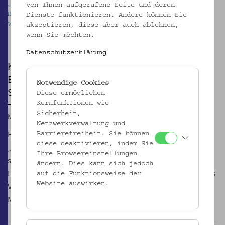
„Bregenzerwaldhaus“, Vorarlberg, Österreich, 1.
V
von Ihnen aufgerufene Seite und deren
Hälfte 20. Jh, Silbergelatineabzug ©
f
Dienste funktionieren. Andere können Sie
Volkskundemuseum Wien
akzeptieren, diese aber auch ablehnen,
Pause
wenn Sie möchten.
Datenschutzerklärung
KINDERUNI WISSENSCHAFT
Erforsche alte Fotos und geheimnisvolle
Notwendige Cookies
Schriftzeichen
Diese ermöglichen
Kernfunktionen wie
Sicherheit,
Mi, 18.07.2018, 10:00 – 12:00
Netzwerkverwaltung und
Experimentiere mit spannenden Forschungsmethoden zum
Barrierefreiheit. Sie können
diese deaktivieren, indem Sie
„Leben auf dem Lande“! Hast du alte Fotos oder Postkarten
Ihre Browsereinstellungen
schon einmal genau unter die Lupe genommen? Bilder vom
ändern. Dies kann sich jedoch
Landleben werden aus der einzigartigen Fotosammlung des
auf die Funktionsweise der
Website auswirken.
Volkskundemuseum Wien gerade mit spannenden
Methoden – auch mit Hilfe von Kindern – beforscht.