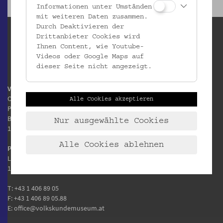
Informationen unter Umständen
mit weiteren Daten zusammen.
Durch Deaktivieren der
Drittanbieter Cookies wird
Ihnen Content, wie Youtube-
Videos oder Google Maps auf
dieser Seite nicht angezeigt.
Volkskundemuseum Wien
Otto Wagner Areal
Alle Cookies akzeptieren
Pavillon 1
Baumgartner Höhe 1
Nur ausgewählte Cookies
1140 Wien
Alle Cookies ablehnen
Postanschrift:
Laudongasse 15-19
1080 Wien
T:
+43 1 406 89 05
F: +43 1 406 89 05.88
E:
office@volkskundemuseum.at