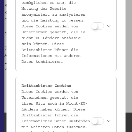
ermöglichen es uns, die
Bildungsmanagerin, Trainerin und Coach, Leiterin von
Nutzung der Website
Kreativwochen und Workshops und Radiomoderatorin/Radio
anonymisiert zu analysieren
Orange „Märchen Potpourri“.
und die Leistung zu messen.
Diese Cookies werden von
Unternehmen gesetzt, die in
Der Workshop richtet sich an Familien.
Nicht-EU-Ländern ansässig
sein können. Diese
Dauer: 3 Stunden
Drittanbieter können die
Anmeldung unter
kulturvermittlung@volkskundemuseum.at
Informationen mit anderen
Eine Veranstaltung im Rahmen des wienXtra-kinderaktiv-
Daten kombinieren.
Programms
--- Das Programm ist ausgebucht ---
Drittanbieter Cookies
Diese Cookies werden von
Unternehmen gesetzt, die
ihren Sitz auch in Nicht-EU-
Ländern haben können. Diese
Drittanbieter führen die
Informationen unter Umständen
mit weiteren Daten zusammen.