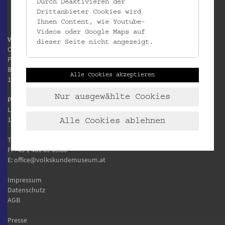
Durch Deaktivieren der
Drittanbieter Cookies wird
Ihnen Content, wie Youtube-
Videos oder Google Maps auf
Volkskundemuseum Wien
dieser Seite nicht angezeigt.
Otto Wagner Areal
Pavillon 1
Baumgartner Höhe 1
Alle Cookies akzeptieren
1140 Wien
Nur ausgewählte Cookies
Postanschrift:
Laudongasse 15-19
1080 Wien
Alle Cookies ablehnen
T:
+43 1 406 89 05
F: +43 1 406 89 05.88
E:
office@volkskundemuseum.at
Impressum
Datenschutz
AGB
Presse