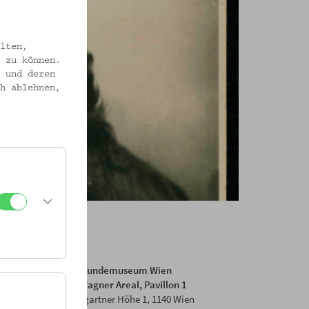
lten,
 zu können.
 und deren
h ablehnen,
Volkskundemuseum Wien
Otto Wagner Areal, Pavillon 1
Baumgartner Höhe 1, 1140 Wien