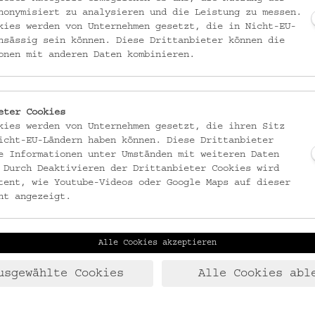
 Geschichte
nonymisiert zu analysieren und die Leistung zu messen.
kies werden von Unternehmen gesetzt, die in Nicht-EU-
nsässig sein können. Diese Drittanbieter können die
onen mit anderen Daten kombinieren.
oll mit Bildern? Wir schauen uns private Fotos und Alben von frü
che und gegenwärtige Zusammenhänge. Ziel des Workshops ist sp
e zu erhalten. Nimm dir ein selbst gestaltetes Album mit nach Hau
eter Cookies
kies werden von Unternehmen gesetzt, die ihren Sitz
icht-EU-Ländern haben können. Diese Drittanbieter
e Informationen unter Umständen mit weiteren Daten
skundemuseum.at
 Durch Deaktivieren der Drittanbieter Cookies wird
tent, wie Youtube-Videos oder Google Maps auf dieser
ht angezeigt.
iv-Programms.
Alle Cookies akzeptieren
usgewählte Cookies
Alle Cookies abl