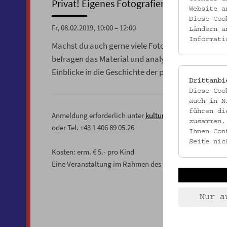
Privat! Eigenes Fotografieren produziert
Website a
Diese Coo
Fr, 08.02.2019, 10:00 – 12:00
Ländern a
Informati
Machst du auch gerne viele Fotos? Ist dein Handy v
befragen das Material und analysieren historis
Einblicke in die Geschichte der privaten Fotografi
Drittanbi
Diese Coo
auch in N
führen di
Anmeldung erforderlich unter
kulturvermittlung@volk
zusammen.
oder Tel. +43 1 406 89 05.26
Ihnen Con
Seite nic
Kosten: erm. € 5.- pro Kind
Eine Veranstaltung im Rahmen des wienXtra-kinderakt
Nur a