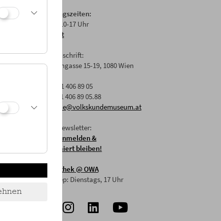
Öffnungszeiten:
Di-Fr: 10-17 Uhr
Anfahrt
her an,
Postanschrift:
annende
Laudongasse 15-19, 1080 Wien
se.
T: +43 1 406 89 05
F: +43 1 406 89 05.88
E:
office@volkskundemuseum.at
Zum Newsletter:
HIER anmelden &
informiert bleiben!
Mostothek
@ OWA
Mai-Sep: Dienstags, 17 Uhr
ehnen