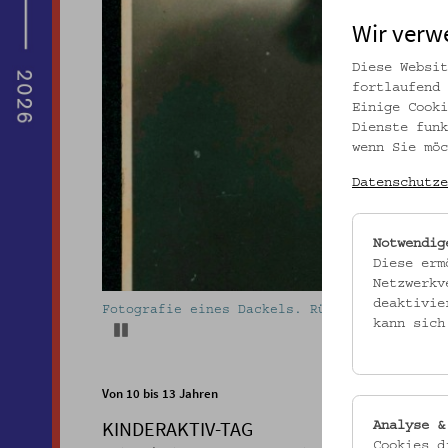
Wir verw
Diese Websit
fortlaufend 
Einige Cooki
Dienste funk
wenn Sie möc
Datenschutze
Notwendig
Diese erm
Netzwerkv
deaktivie
kollektiv fischka/kramar ©
kann sich
Pause
Von 10 bis 13 Jahren
KINDERAKTIV-TAG
Analyse &
Cookies d