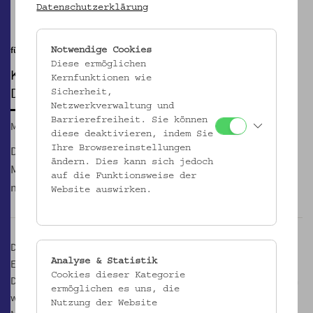
Pause
Datenschutzerklärung
für 3 - 6 Jährige
Notwendige Cookies
Diese ermöglichen
KINDERAKTIV-SOMMER
Kernfunktionen wie
Das kennen wir aus den Märchen
Sicherheit,
Netzwerkverwaltung und
Barrierefreiheit. Sie können
Mi, 16.08.2017, 15:00
diese deaktivieren, indem Sie
Die kleinen MuseumsbesucherInnen tauchen in die Welt der
Ihre Browsereinstellungen
ändern. Dies kann sich jedoch
Märchen ein. Denn Spindel, Mühle, Uhrenkasten sind den
auf die Funktionsweise der
meisten aus den Erzählungen bekannt.
Website auswirken.
Doch wie sehen diese Dinge aus? Gemeinsam begeben wir uns auf
Analyse & Statistik
Erkundungstour und auf die Spur von Rumpelstilzchen,
Cookies dieser Kategorie
Dornröschen und Co. Nach lustigen Suchspielen und Verkostungen
ermöglichen es uns, die
werden alle zu tanzenden Rumpelstilzchen - bei Schönwetter im
Nutzung der Website