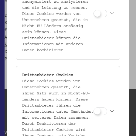
Museumsgarten!
anonymisiert zu analysieren
und die Leistung zu messen.
Diese Cookies werden von
Dauer: 70 Min
Unternehmen gesetzt, die in
Kosten: ermäßigt mit Ferienspielpass
Nicht-EU-Ländern ansässig
€ 3,– pro Kind / € 5,– pro Erwachsener
sein können. Diese
Anmeldung erforderlich unter
Drittanbieter können die
kulturvermittlung@volkskundemuseum.at
Informationen mit anderen
Daten kombinieren.
Die Veranstaltung findet im Rahmen des wienXtra-kinderaktiv-
Programms statt.
Drittanbieter Cookies
Diese Cookies werden von
Unternehmen gesetzt, die
ihren Sitz auch in Nicht-EU-
Ländern haben können. Diese
Drittanbieter führen die
Informationen unter Umständen
mit weiteren Daten zusammen.
Durch Deaktivieren der
Drittanbieter Cookies wird
Volkskundemuseum Wien
Ihnen Content, wie Youtube-