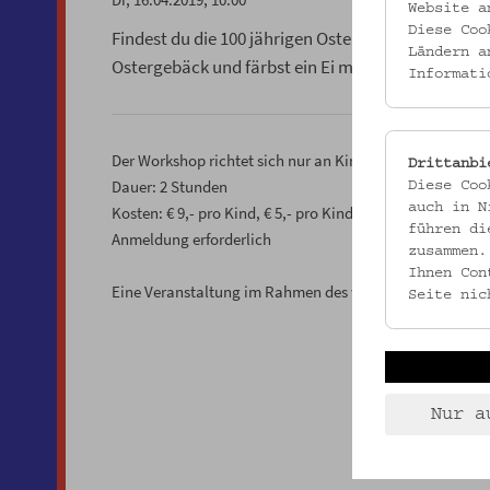
Website a
Diese Coo
Findest du die 100 jährigen Ostereier und ande
Ländern a
Ostergebäck und färbst ein Ei mit Naturfarben. Da
Informati
Der Workshop richtet sich nur an Kinder.
Drittanbi
Dauer: 2 Stunden
Diese Coo
auch in N
Kosten: € 9,- pro Kind, € 5,- pro Kind mit kinderaktiv-Ca
führen di
Anmeldung erforderlich
zusammen.
Ihnen Con
Eine Veranstaltung im Rahmen des wienXtra-kinderakt
Seite nic
Nur a