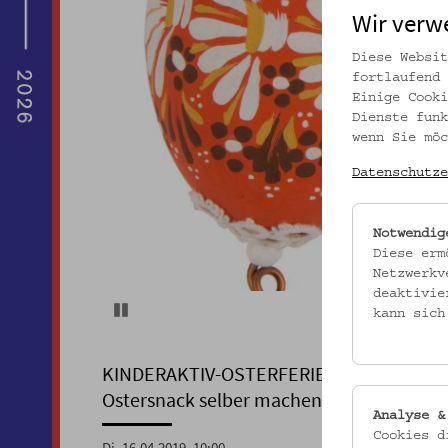
Wir verw
Diese Websit
fortlaufend 
Einige Cooki
Dienste funk
wenn Sie möc
Datenschutze
Notwendig
Diese erm
Netzwerkv
deaktivie
Pause
kann sich
KINDERAKTIV-OSTERFERIENSPIEL
Ostersnack selber machen!
Analyse &
Cookies d
Di, 16.04.2019, 10:00