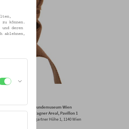
lten,
 zu können.
 und deren
h ablehnen,
Volkskundemuseum Wien
Otto Wagner Areal, Pavillon 1
Baumgartner Höhe 1, 1140 Wien