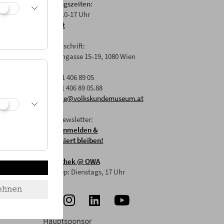
Öffnungszeiten:
Di-Fr: 10-17 Uhr
Anfahrt
Postanschrift:
Laudongasse 15-19, 1080 Wien
T: +43 1 406 89 05
F: +43 1 406 89 05.88
E:
office@volkskundemuseum.at
Zum Newsletter:
HIER anmelden &
informiert bleiben!
Mostothek
@ OWA
Mai-Sep: Dienstags, 17 Uhr
ehnen