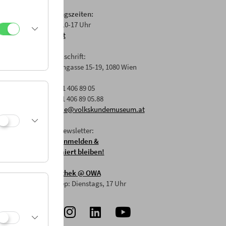
Öffnungszeiten:
Di-Fr: 10-17 Uhr
Anfahrt
Postanschrift:
ops für
Laudongasse 15-19, 1080 Wien
.
T: +43 1 406 89 05
F: +43 1 406 89 05.88
E:
office@volkskundemuseum.at
Zum Newsletter:
HIER anmelden &
informiert bleiben!
Mostothek
@ OWA
Mai-Sep: Dienstags, 17 Uhr