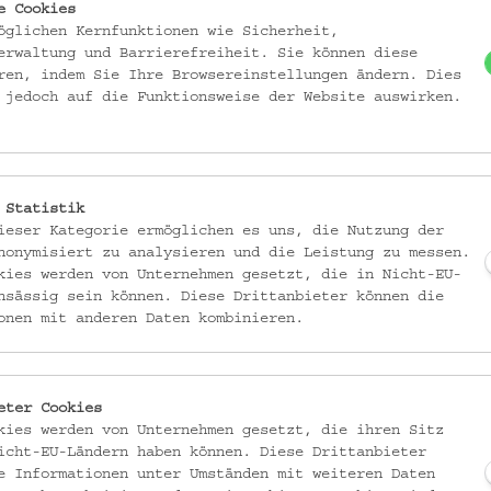
e Cookies
it dem Familienbund ins Volkskundemuseum Wien ein.
öglichen Kernfunktionen wie Sicherheit,
erwaltung und Barrierefreiheit. Sie können diese
ren, indem Sie Ihre Browsereinstellungen ändern. Dies
 jedoch auf die Funktionsweise der Website auswirken.
n und an die ganze Familie. Es finden neben kurzweiligen Museumsworksh
eit mit dem Musischen Zentrum Wien und anderen Partnerbetrieben statt
 Statistik
ieser Kategorie ermöglichen es uns, die Nutzung der
nonymisiert zu analysieren und die Leistung zu messen.
kies werden von Unternehmen gesetzt, die in Nicht-EU-
)
nsässig sein können. Diese Drittanbieter können die
meine Kinder gut durchs Internet
onen mit anderen Daten kombinieren.
eter Cookies
ude.
kies werden von Unternehmen gesetzt, die ihren Sitz
icht-EU-Ländern haben können. Diese Drittanbieter
e Informationen unter Umständen mit weiteren Daten