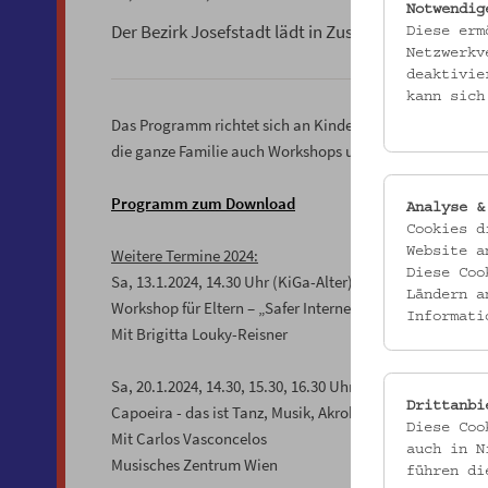
Notwendig
Der Bezirk Josefstadt lädt in Zusammenarbeit m
Diese erm
Netzwerkv
deaktivie
kann sich
Das Programm richtet sich an Kinder von 3 bis 12 Jahre
die ganze Familie auch Workshops u.a. in Zusammenarb
Programm zum Download
Analyse &
Cookies d
Website a
Weitere Termine 2024:
Diese Coo
Sa, 13.1.2024, 14.30 Uhr (KiGa-Alter), 16.00 Uhr (VS-Alter
Ländern a
Workshop für Eltern – „Safer Internet“ wie begleite ich 
Informati
Mit Brigitta Louky-Reisner
Sa, 20.1.2024, 14.30, 15.30, 16.30 Uhr
Drittanbi
Capoeira - das ist Tanz, Musik, Akrobatik und Lebensfre
Diese Coo
Mit Carlos Vasconcelos
auch in N
Musisches Zentrum Wien
führen di