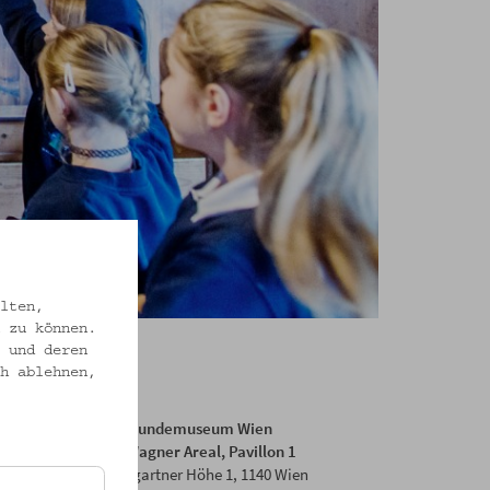
lten,
 zu können.
 und deren
h ablehnen,
Volkskundemuseum Wien
Otto Wagner Areal, Pavillon 1
Baumgartner Höhe 1, 1140 Wien